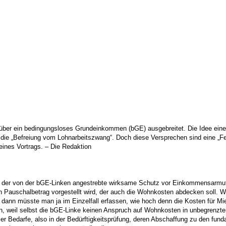
 über ein bedingungsloses Grundeinkommen (bGE) ausgebreitet. Die Idee eines
die „Befreiung vom Lohnarbeitszwang“. Doch diese Versprechen sind eine „Fehlo
seines Vortrags. – Die Redaktion
n der von der bGE-Linken angestrebte wirksame Schutz vor Einkommensarmut mi
in Pauschalbetrag vorgestellt wird, der auch die Wohnkosten abdecken soll.
, dann müsste man ja im Einzelfall erfassen, wie hoch denn die Kosten für M
 weil selbst die bGE-Linke keinen Anspruch auf Wohnkosten in unbegrenzter
ller Bedarfe, also in der Bedürftigkeitsprüfung, deren Abschaffung zu den fund