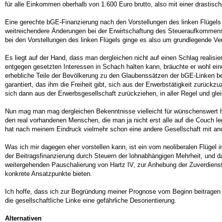
für alle Einkommen oberhalb von 1.600 Euro brutto, also mit einer drastis
Eine gerechte bGE-Finanzierung nach den Vorstellungen des linken Flügels
weitreichendere Änderungen bei der Erwirtschaftung des Steueraufkommens
bei den Vorstellungen des linken Flügels ginge es also um grundlegende V
Es liegt auf der Hand, dass man dergleichen nicht auf einen Schlag realis
entgegen gesetzten Interessen in Schach halten kann, bräuchte er wohl ei
erhebliche Teile der Bevölkerung zu den Glaubenssätzen der bGE-Linken b
garantiert, das ihm die Freiheit gibt, sich aus der Erwerbstätigkeit zurüc
sich dann aus der Erwerbsgesellschaft zurückziehen, in aller Regel und gle
Nun mag man mag dergleichen Bekenntnisse vielleicht für wünschenswert h
den real vorhandenen Menschen, die man ja nicht erst alle auf die Couch l
hat nach meinem Eindruck vielmehr schon eine andere Gesellschaft mit a
Was ich mir dagegen eher vorstellen kann, ist ein vom neoliberalen Flügel 
der Beitragsfinanzierung durch Steuern der lohnabhängigen Mehrheit, und da
weitergehenden Pauschalierung von Hartz IV, zur Anhebung der Zuverdienst
konkrete Ansatzpunkte bieten.
Ich hoffe, dass ich zur Begründung meiner Prognose vom Beginn beitragen k
die gesellschaftliche Linke eine gefährliche Desorientierung.
Alternativen