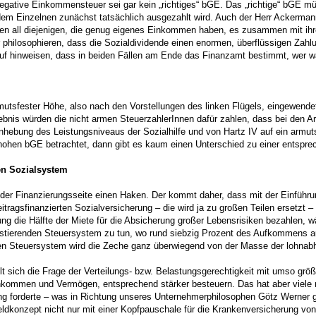
 negative Einkommensteuer sei gar kein „richtiges“ bGE. Das „richtige“ bGE m
em Einzelnen zunächst tatsächlich ausgezahlt wird. Auch der Herr Ackermann
all diejenigen, die genug eigenes Einkommen haben, es zusammen mit ihre
r philosophieren, dass die Sozialdividende einen enormen, überflüssigen Zah
arauf hinweisen, dass in beiden Fällen am Ende das Finanzamt bestimmt, wer w
mutsfester Höhe, also nach den Vorstellungen des linken Flügels, eingewendet,
ebnis würden die nicht armen SteuerzahlerInnen dafür zahlen, dass bei den
hebung des Leistungsniveaus der Sozialhilfe und von Hartz IV auf ein armut
 hohen bGE betrachtet, dann gibt es kaum einen Unterschied zu einer entspr
en Sozialsystem
 der Finanzierungsseite einen Haken. Der kommt daher, dass mit der Einfü
tragsfinanzierten Sozialversicherung – die wird ja zu großen Teilen ersetzt 
ng die Hälfte der Miete für die Absicherung großer Lebensrisiken bezahlen, wä
 existierenden Steuersystem zu tun, wo rund siebzig Prozent des Aufkommen
tigen Steuersystem wird die Zeche ganz überwiegend von der Masse der lohnab
 sich die Frage der Verteilungs- bzw. Belastungsgerechtigkeit mit umso größer
inkommen und Vermögen, entsprechend stärker besteuern. Das hat aber viele 
ng forderte – was in Richtung unseres Unternehmerphilosophen Götz Werner g
eldkonzept nicht nur mit einer Kopfpauschale für die Krankenversicherung vo