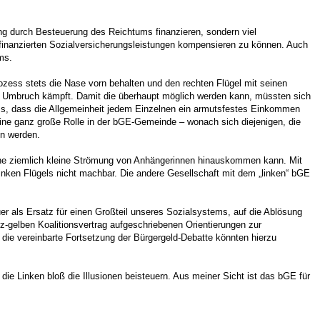
ng durch Besteuerung des Reichtums finanzieren, sondern viel
finanzierten Sozialversicherungsleistungen kompensieren zu können. Auch
ms.
ozess stets die Nase vorn behalten und den rechten Flügel mit seinen
den Umbruch kämpft. Damit die überhaupt möglich werden kann, müssten sich
ss, dass die Allgemeinheit jedem Einzelnen ein armutsfestes Einkommen
 eine ganz große Rolle in der bGE-Gemeinde – wonach sich diejenigen, die
en werden.
eine ziemlich kleine Strömung von Anhängerinnen hinauskommen kann. Mit
inken Flügels nicht machbar. Die andere Gesellschaft mit dem „linken“ bGE
uer als Ersatz für einen Großteil unseres Sozialsystems, auf die Ablösung
z-gelben Koalitionsvertrag aufgeschriebenen Orientierungen zur
ie vereinbarte Fortsetzung der Bürgergeld-Debatte könnten hierzu
ie Linken bloß die Illusionen beisteuern. Aus meiner Sicht ist das bGE für