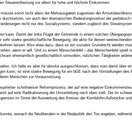
chen Steuerentlastung vor allem für hohe und höchste Einkommen.
 müsste somit nicht allein die Mehrausgaben zugunsten der Armutsbevölkeru
 durchsetzen, um auch den dramatischen Bedeutungsverlust der paritätisch 
eränderungen nicht nur des Sozialsystems, sondern zugleich des Steuersyste
ieren kann. Damit der linke Flügel der Gemeinde in einem solchen Übergangspr
ne sehr starke gesellschaftliche Bewegung, die aktiv für diesen weitreichen
ekehren lassen. Also etwa dazu, dass es ein soziales Grundrecht werden mu
kzuziehen, wenn er will. Und zu einem Menschenbild – das Menschenbild spielt
ichsam ehrenamtlich gesellschaftlich sinnvollen, nützlichen Tätigkeiten widm
alten. Ich halte es aber für absolut ausgeschlossen, dass man damit über 
egen kann, ist eine starke Bewegung für ein bGE nach den Vorstellungen des l
nderen Menschen zur Voraussetzung.
inspirierter schrittweiser Reformprozess, der auf eine negative Einkommenste
mit auf eine Radikalisierung der Umverteilung nach oben zielt. Die im schwar
grenzen im Sinne der Ausweitung des Kreises der Kombilohn-Aufstocker und d
onnte, wonach die Neoliberalen in der Realpolitik den Ton angeben, während d