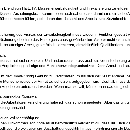
em Elend von Hartz IV, Massenerwerbslosigkeit und Prekarisierung zu erlösen. 
Dessen Anziehungskraft kommt eben auch daher, dass damit eine einfache An
Mühe enthoben fühlen, sich durch das Dickicht des Arbeits- und Sozialrechts 
icherung des Risikos der Erwerbslosigkeit muss wieder in Funktion gesetzt 
e Sicherung oberhalb des Fürsorgeniveaus gewährleisten. Also braucht es auch 
nständiger Arbeit, guter Arbeit orientieren, einschließlich Qualifikations- u
uch.
ommensarmut sicher zu sein. Und andererseits muss auch die Grundsicherung 
che Verpflichtung in Folge des Menschenwürdegrundsatzes. Denn Armut und so
r um dem soweit nötig Geltung zu verschaffen, muss sich der Staat anderer 
e Menschenwürde vor Armut zu schützen, aufgegeben wird. Deshalb muss der Vo
ven Angeboten unterstützt werden. Wenn man so will, könnte man das ein „be
re vorrangige Systeme.
die Arbeitslosenversicherung habe ich das schon angedeutet. Aber das gilt g
erung anrichtet.
neuen Vollbeschäftigung.
hen Einkommen. Ich finde es außerordentlich verdienstvoll, dass Ihr Euch dar
sselfrage, die weit über die Beschäftigungspolitik hinaus mehrdimensionale 