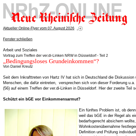
Aktueller Online-Flyer vom 07. August 2026
Fenster schließen
Arbeit und Soziales
Vortrag zum Treffen der ver.di-Linken NRW in Düsseldorf - Teil 2
„Bedingungsloses Grundeinkommen“?
Von Daniel Kreutz
Seit dem Inkrafttreten von Hartz IV hat sich in Deutschland die Diskussion
Menschen, die dafür eintreten, versprechen sich von dieser Forderung u.a. 
(56) auf einem Treffen der ver.di-Linken in Düsseldorf. Hier der zweite Teil 
Schützt ein bGE vor Einkommensarmut?
Ein fünftes Problem ist, ob den
weil das bGE in der Regel als e
bedarfsgerecht absichern wollte
Wohnkostenübernahme festlegen,
Definition und Prüfung individue