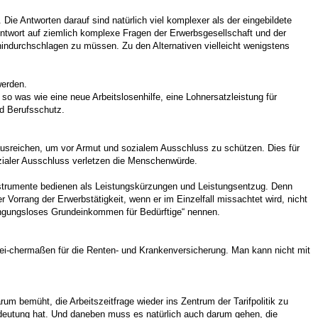
Die Antworten darauf sind natürlich viel komplexer als der eingebildete
twort auf ziemlich komplexe Fragen der Erwerbsgesellschaft und der
hindurchschlagen zu müssen. Zu den Alternativen vielleicht wenigstens
werden.
so was wie eine neue Arbeitslosenhilfe, eine Lohnersatzleistung für
nd Berufsschutz.
ausreichen, um vor Armut und sozialem Ausschluss zu schützen. Dies für
zialer Ausschluss verletzen die Menschenwürde.
Instrumente bedienen als Leistungskürzungen und Leistungsentzug. Denn
rrang der Erwerbstätigkeit, wenn er im Einzelfall missachtet wird, nicht
dingungsloses Grundeinkommen für Bedürftige“ nennen.
lei-chermaßen für die Renten- und Krankenversicherung. Man kann nicht mit
um bemüht, die Arbeitszeitfrage wieder ins Zentrum der Tarifpolitik zu
Bedeutung hat. Und daneben muss es natürlich auch darum gehen, die