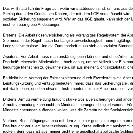
Das wirft natürlich die Frage auf, wofür wir stattdessen sind, um uns aus d
Schlag durch den Gordischen Knoten, der mit dem bGE vorgetäuscht wird. 
sozialen Sicherung suggeriert wird. Wer an das bGE glaubt, kann sich der 
noch ein paar grobe Andeutungen.
Erstens: Die Arbeitslosenversicherung als vorrangiges Regelsystem der Abs
Sie muss in der Regel - auch bei Langzeiterwerbslosigkeit - eine tragfähig
Langzeiterwerbslose. Und die Zumutbarkeit muss sich an sozialen Standards a
Zweitens: Von Arbeit muss man anständig leben können, und ohne Arbeit a
Das heißt einerseits Mindestlohn – hoch genug, um bei Vollzeit vor Eink
bedürftige Menschen zu gewährleisten, ist aus meiner Sicht sozialstaatli
Es bleibt beim Vorrang der Existenzsicherung durch Erwerbstätigkeit. Abe
Leistungskürzung und -entzug bedeuten immer, dass das Sicherungsziel, di
mit Sanktionen, sondern etwa mit Instrumenten sozialer Arbeit und positi
Drittens: Armutsvermeidung braucht starke Sozialversicherungen und ande
Armutsvermeidung kann nicht an Mindestsicherungen delegiert werden. Für 
Mindestsicherungen auffangen wollen, was die Zerstörung der Sozialversich
Viertens: Beschäftigungsaufbau mit dem Ziel einer geschlechtergerechten 
Das braucht vor allem Arbeitszeitverkürzung. Kurze Vollzeit mit auskömmlic
rücken, denn dass ist aus meiner Sicht eine gesellschaftspolitische Schlü