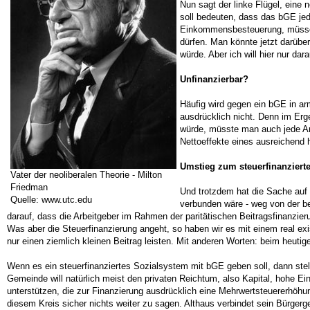
Nun sagt der linke Flügel, eine
soll bedeuten, dass das bGE jed
Einkommensbesteuerung, müssen 
dürfen. Man könnte jetzt darübe
würde. Aber ich will hier nur d
Unfinanzierbar?
Häufig wird gegen ein bGE in ar
ausdrücklich nicht. Denn im Erg
würde, müsste man auch jede An
Nettoeffekte eines ausreichend
Umstieg zum steuerfinanziert
Vater der neoliberalen Theorie - Milton
Friedman
Und trotzdem hat die Sache auf
Quelle: www.utc.edu
verbunden wäre - weg von der bei
darauf, dass die Arbeitgeber im Rahmen der paritätischen Beitragsfinanzieru
Was aber die Steuerfinanzierung angeht, so haben wir es mit einem real
nur einen ziemlich kleinen Beitrag leisten. Mit anderen Worten: beim heu
Wenn es ein steuerfinanziertes Sozialsystem mit bGE geben soll, dann stellt
Gemeinde will natürlich meist den privaten Reichtum, also Kapital, hohe E
unterstützen, die zur Finanzierung ausdrücklich eine Mehrwertsteuererhöhu
diesem Kreis sicher nichts weiter zu sagen. Althaus verbindet sein Bürgerg