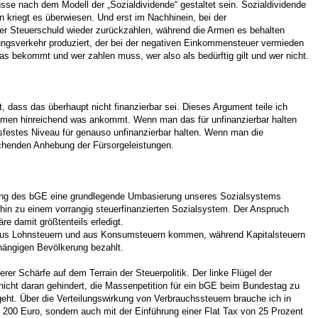
üsse nach dem Modell der „Sozialdividende“ gestaltet sein. Sozialdividende
 kriegt es überwiesen. Und erst im Nachhinein, bei der
r Steuerschuld wieder zurückzahlen, während die Armen es behalten
lungsverkehr produziert, der bei der negativen Einkommensteuer vermieden
as bekommt und wer zahlen muss, wer also als bedürftig gilt und wer nicht.
 dass das überhaupt nicht finanzierbar sei. Dieses Argument teile ich
 Armen hinreichend was ankommt. Wenn man das für unfinanzierbar halten
sfestes Niveau für genauso unfinanzierbar halten. Wenn man die
echenden Anhebung der Fürsorgeleistungen.
hrung des bGE eine grundlegende Umbasierung unseres Sozialsystems
– hin zu einem vorrangig steuerfinanzierten Sozialsystem. Der Anspruch
re damit größtenteils erledigt.
s aus Lohnsteuern und aus Konsumsteuern kommen, während Kapitalsteuern
hängigen Bevölkerung bezahlt.
er Schärfe auf dem Terrain der Steuerpolitik. Der linke Flügel der
nicht daran gehindert, die Massenpetition für ein bGE beim Bundestag zu
eht. Über die Verteilungswirkung von Verbrauchssteuern brauche ich in
n 200 Euro, sondern auch mit der Einführung einer Flat Tax von 25 Prozent