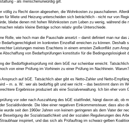
staltung - als menschenunwürdig gilt.
her völlig zu Recht davon abgesehen, die Wohnkosten zu pauschalieren. Allerdi
en für Miete und Heizung unterscheiden sich beträchtlich - nicht nur von R
de, bliebe denen mit hohen Wohnkosten zum Leben zu wenig, während die mi
achen relativ kleine Beträge schon relativ große Unterschiede.
eine Rolle, wie hoch man die Pauschale ansetzt – damit definiert man nur da
Bedarfsgerechtigkeit im konkreten Einzelfall erreichen zu können. Deshalb ste
rechter Leistungen meines Erachtens in einem ernsten Zielkonflikt zum Ansp
 die Abschaffung von Bedarfsprüfungen konstitutiv für die Bedingungslosigkeit
ng der Bedürftigkeitsprüfung mit dem bGE nur scheinbar erreicht. Tatsächlich 
och von einer Prüfung im Vorhinein zu einer Prüfung im Nachhinein. Warum? 
n Anspruch auf bGE. Tatsächlich aber gibt es Netto-Zahler und Netto-Empfän
rd – m. a. W.: wer als bedürftig gilt und wer nicht – das bestimmt dann im 
erechtere Ergebnisse produziert als eine Sozialverwaltung. Ich bin eher vom 
tsprüfung vor oder nach Auszahlung des bGE stattfindet, hängt davon ab, ob 
ll der Sozialdividende. Die Idee einer negativen Einkommensteuer, dass als
 wurde seit den 1960er Jahren von keinem geringeren als dem Vater der neol
zur Beseitigung der Sozialstaatlichkeit und der sozialen Regulierungen des 
traubhaar inspiriert, und das sich als Prüfauftrag im schwarz-gelben Koalitio