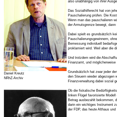
also unabhängig von ihrer Ausge
Das Sozialhilferecht hat von je
Pauschalierung prüfen. Die Kost
Wenn man das pauschalieren wür
der Armutsgrenze bewegt, dann m
Dabei spielt es grundsätzlich k
Pauschalierungsgewinnern, ohne 
Bemessung individuell bedarfsge
proklamiert wird. Weil aber die
Und trotzdem wird die Abschaffu
Finanzamt, und möglicherweise n
Grundsätzlich hat zwar jeder de
Daniel Kreutz
den Steuern wieder abgezogen wi
NRhZ-Archiv
Finanzverwaltung dabei sozial g
Ob die fiskalische Bedürftigkei
linken Flügel favorisierte Mode
Betrag ausbezahlt bekommen, die
darin ein wichtiges Instrument 
der FDP, das heute Althaus und S