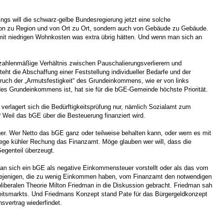
ngs will die schwarz-gelbe Bundesregierung jetzt eine solche
egion zu Region und von Ort zu Ort, sondern auch von Gebäude zu Gebäude.
t niedrigen Wohnkosten was extra übrig hätten. Und wenn man sich an
s zahlenmäßige Verhältnis zwischen Pauschalierungsverlierern und
ht die Abschaffung einer Feststellung individueller Bedarfe und der
ruch der „Armutsfestigkeit“ des Grundeinkommens, wie er von links
 des Grundeinkommens ist, hat sie für die bGE-Gemeinde höchste Priorität.
verlagert sich die Bedürftigkeitsprüfung nur, nämlich Sozialamt zum
Weil das bGE über die Besteuerung finanziert wird.
ger. Wer Netto das bGE ganz oder teilweise behalten kann, oder wem es mit
Wege kühler Rechung das Finanzamt. Möge glauben wer will, dass die
Gegenteil überzeugt.
man sich ein bGE als negative Einkommensteuer vorstellt oder als das vom
o diejenigen, die zu wenig Einkommen haben, vom Finanzamt den notwendigen
iberalen Theorie Milton Friedman in die Diskussion gebracht. Friedman sah
Arbeitsmarkts. Und Friedmans Konzept stand Pate für das Bürgergeldkonzept
nsvertrag wiederfindet.