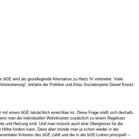
 bGE wird als grundlegende Alternative zu Hartz IV verbreitet. Viele
rientierung“, erklärte der Politiker und Attac-Sozialexperte Daniel Kreutz
t einem bGE tatsächlich erreichbar ist. Diese Frage stellt sich deshalb,
 Wenn man die individuellen Wohnkosten zusätzlich zu einem Regelsatz
iete und Heizung sind. Und man müsste auch eine Obergrenze für die
 Höhe fordern kann. Dann aber stünde man ja schon wieder in der
amentalen Kriterien des bGE zählt und die in der bGE-Linken prinzipiell –