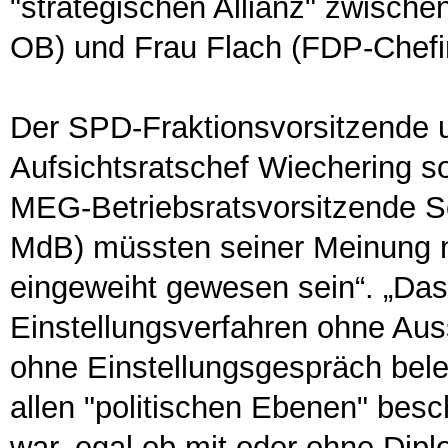
"strategischen Allianz" zwisch
OB) und Frau Flach (FDP-Chefi
Der SPD-Fraktionsvorsitzende
Aufsichtsratschef Wiechering s
MEG-Betriebsratsvorsitzende S
MdB) müssten seiner Meinung 
eingeweiht gewesen sein“. „Das
Einstellungsverfahren ohne Au
ohne Einstellungsgespräch bele
allen "politischen Ebenen" bes
war, egal ob mit oder ohne Dip