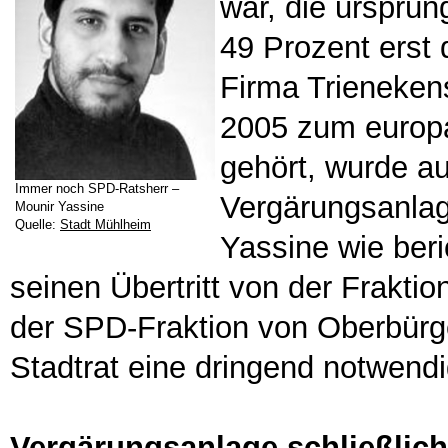
war, die ursprün
49 Prozent erst 
Firma Trieneken
2005 zum europ
gehört, wurde au
Immer noch SPD-Ratsherr –
Vergärungsanlage
Mounir Yassine
Quelle:
Stadt Mühlheim
Yassine wie ber
seinen Übertritt von der Fraktio
der SPD-Fraktion von Oberbürg
Stadtrat eine dringend notwend
Vergärungsanlage schließlich 