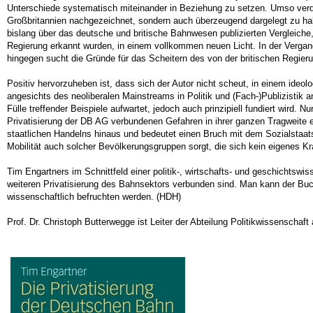
Unterschiede systematisch miteinander in Beziehung zu setzen. Umso verdie
Großbritannien nachgezeichnet, sondern auch überzeugend dargelegt zu haben
bislang über das deutsche und britische Bahnwesen publizierten Vergleiche, 
Regierung erkannt wurden, in einem vollkommen neuen Licht. In der Vergangen
hingegen sucht die Gründe für das Scheitern des von der britischen Regieru
Positiv hervorzuheben ist, dass sich der Autor nicht scheut, in einem ide
angesichts des neoliberalen Mainstreams in Politik und (Fach-)Publizistik 
Fülle treffender Beispiele aufwartet, jedoch auch prinzipiell fundiert wird.
Privatisierung der DB AG verbundenen Gefahren in ihrer ganzen Tragweite ei
staatlichen Handelns hinaus und bedeutet einen Bruch mit dem Sozialstaatsge
Mobilität auch solcher Bevölkerungsgruppen sorgt, die sich kein eigenes K
Tim Engartners im Schnitt­feld einer politik-, wirtschafts- und geschichtsw
weiteren Privatisierung des Bahnsektors verbunden sind. Man kann der B
wissenschaftlich befruchten werden. (HDH)
Prof. Dr. Christoph Butterwegge ist Leiter der Abteilung Politikwissenschaft 