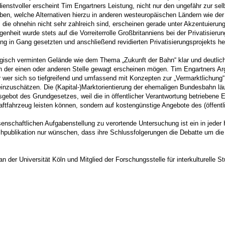
nstvoller erscheint Tim Engartners Leistung, nicht nur den ungefähr zur sel
, welche Alternativen hierzu in anderen westeuropäischen Ländern wie der Sch
die ohnehin nicht sehr zahlreich sind, erscheinen gerade unter Akzentuierung
heit wurde stets auf die Vorreiterrolle Großbritanniens bei der Privatisierun
ng in Gang gesetzten und anschließend revidierten Privatisierungsprojekts he
ologisch verminten Gelände wie dem Thema „Zukunft der Bahn“ klar und deutli
an der einen oder anderen Stelle gewagt erscheinen mögen. Tim Engartners Arg
 Nur wer sich so tiefgreifend und umfassend mit Konzepten zur „Vermarktlichung
nzuschätzen. Die (Kapital-)Markt­orien­tierung der ehemaligen Bundesbahn läu
bot des Grundgesetzes, weil die in öffentlicher Verantwortung betriebene Eis
raftfahrzeug leisten können, sondern auf kostengünstige Angebote des (öffen
issenschaftlichen Aufgabenstellung zu verortende Untersuchung ist ein in jeder
uchpublikation nur wünschen, dass ihre Schlussfolgerungen die Debatte um 
an der Universität Köln und Mitglied der Forschungsstelle für interkulturelle St