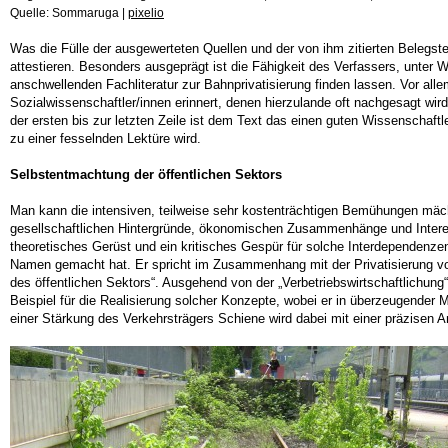
Quelle: Sommaruga |
pixelio
Was die Fülle der ausgewerteten Quellen und der von ihm zitierten Belegste
attestieren. Besonders ausgeprägt ist die Fähigkeit des Verfassers, unter 
anschwellenden Fachliteratur zur Bahnprivatisierung finden lassen. Vor allem
Sozialwissenschaftler/innen erinnert, denen hierzulande oft nachgesagt w
der ersten bis zur letzten Zeile ist dem Text das einen guten Wissenschaf
zu einer fesselnden Lektüre wird.
Selbstentmachtung der öffentlichen Sektors
Man kann die intensiven, teilweise sehr kostenträchtigen Bemühungen mächti
gesellschaftlichen Hintergründe, ökonomischen Zusammenhänge und Interes
theoretisches Gerüst und ein kritisches Gespür für solche Interdependenzen 
Namen gemacht hat. Er spricht im Zusammenhang mit der Privatisierung von
des öffentlichen Sektors“. Ausgehend von der „Verbetriebswirtschaftlichung“
Beispiel für die Realisierung solcher Konzepte, wobei er in überzeugender 
einer Stärkung des Verkehrsträgers Schiene wird dabei mit einer präzisen 