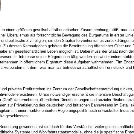
ns in einen größeren gesellschaftstheoretischen Zusammenhang, stößt man a
e“ Libera­lismus als fortschrittliche Bewegung des Bürgertums in erster Linie
e und politische Zivilreligion, die den Staatsinterventionismus zurückdrängen
Zu dessen Kernaufgaben gehören die Bereitstellung öffentlicher Güter und Di
ilhabe am gesellschaftlichen Leben möglich ist. Dabei muss der Staat nach de
swesen im Interesse seiner Bürger/innen tätig werden: entweder indem stri
nternehmen in öffentlichem Eigentum diese Aufgaben wahrnehmen. Tim Engartn
eit, verbunden mit dem, was man als betriebswirtschaftlichen Tunnelblick un
z und privates Profitstreben ins Zentrum der Gesellschaftsentwicklung rücke
tivmodelle existieren. Umso notwendiger erscheint die intensive Beschäftigun
 (Groß-)Unter­nehmen, öffentlicher Dienstleistungen und sozialer Risiken abz
zur Privatisierung des deutschen und britischen Bahnwesens im Detail ski
giken mit einer marktorientierten Regierungspolitik hoch entwickelter Industr
ücke geschlossen.
Bedeutung gewonnen, ist sie doch für das Verständnis vieler gesellschaftlich
olitische Systeme und Wohlfahrtsstaatsmodelle, ohne die je spezifische Entw