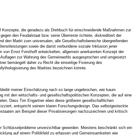
uf Kon­zepte, die geradezu als Drehbuch für einschneidende Maßnahmen zur
 gegen den Feudalstaat bzw. seine Überreste richtete, diskreditiert der
 und den Markt zum universalen, alle Gesellschaftsbereiche übergreifenden
enstleistungen sowie die damit verbundene soziale Inklusion jener
m von Ernst Forsthoff entwickelten, allgemein an­erkannten Konzept der
kte Auflagen zur Wahrung des Gemeinwohls ausgesprochen und umgesetzt
er bemängelt daher zu Recht die einseitige Fixierung des
d Mythologisierung des Marktes bezeichnen könnte.
n, bleibt meiner Einschätzung nach so lange ungebrochen, wie kaum
g mit den wirtschafts- und gesellschaftspolitischen Konzepten, die auf eine
ielen. Dass Tim Engartner eben diese größeren gesellschaftlichen
zziert, entspricht seinem klaren Forschungsdesign. Das selbstgesteckte
iestaaten am Beispiel dieser Privatisierungen nach­zuzeichnen und kritisch
er Schlüssel­probleme unverzichtbar geworden. Meistens beschränkt sich ein
icklung auf einem Politikfeld zu erfassen und Gemeinsamkeiten wie