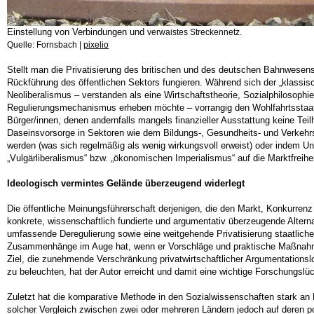
Einstellung von Verbindungen und
verwaistes Streckennetz.
Quelle: Fornsbach |
pixelio
Stellt man die Privatisierung des britischen und des deutschen Bahnwese
Rückfüh­rung des öffentlichen Sektors fungieren. Während sich der „klassisch
Neoliberalismus – ver­standen als eine Wirtschaftstheorie, Sozialphilosophi
Regulierungsmechanismus erheben möchte – vorrangig den Wohlfahrtsstaat. 
Bürger/innen, denen andernfalls mangels finanzieller Ausstattung keine Te
Daseinsvorsorge in Sektoren wie dem Bildungs-, Gesundheits- und Verkehr
werden (was sich regelmäßig als wenig wirkungsvoll erweist) oder indem U
„Vulgärliberalismus“ bzw. „ökonomischen Imperialismus“ auf die Marktfreih
Ideologisch vermintes Gelände überzeugend widerlegt
Die öffentliche Meinungsführerschaft derjenigen, die den Markt, Konkurren
konkrete, wissenschaftlich fundierte und argumentativ überzeugende Alterna
umfassende Deregulierung sowie eine weitgehende Privatisierung staatlicher
Zusammenhänge im Auge hat, wenn er Vorschläge und praktische Maßnahmen 
Ziel, die zunehmende Verschränkung privat­wirtschaftlicher Argumentationslo
zu beleuchten, hat der Autor erreicht und damit eine wichtige Forschungsl
Zuletzt hat die komparative Methode in den Sozialwissenschaften stark an 
solcher Vergleich zwischen zwei oder mehreren Ländern jedoch auf deren p