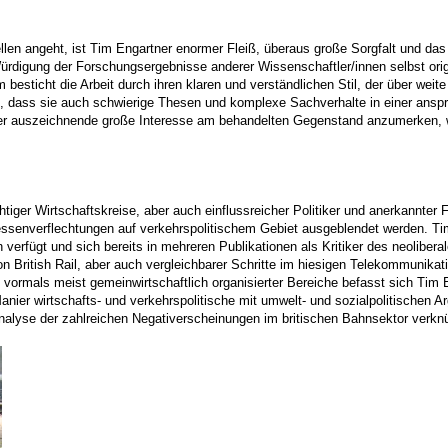
llen angeht, ist Tim Engartner enormer Fleiß, überaus große Sorgfalt und das
Würdigung der Forschungsergebnisse anderer Wissenschaftler/innen selbst orig
 besticht die Arbeit durch ihren klaren und verständlichen Stil, der über wei
ird, dass sie auch schwierige Thesen und komplexe Sachverhalte in einer ans
tler auszeichnende große Interesse am behandelten Gegen­stand anzumerken, w
ger Wirtschaftskreise, aber auch einflussreicher Politiker und anerkannter F
senverflechtungen auf verkehrspolitischem Gebiet ausgeblendet werden. Tim 
verfügt und sich bereits in mehreren Publikationen als Kritiker des neoliberal
 British Rail, aber auch vergleichbarer Schritte im hiesigen Telekommunika
 vormals meist gemeinwirtschaftlich organisierter Bereiche befasst sich Tim E
Manier wirtschafts- und verkehrspolitische mit umwelt- und sozialpolitischen 
Analyse der zahlreichen Negativerscheinungen im britischen Bahnsektor verknü