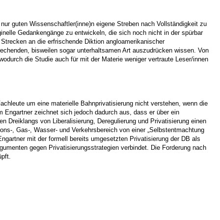
 nur guten Wissenschaftler(inne)n eigene Streben nach Vollständigkeit zu
inelle Gedankengänge zu entwickeln, die sich noch nicht in der spürbar
te Strecken an die erfrischende Diktion angloamerikanischer
prechenden, bisweilen sogar unterhaltsamen Art auszudrücken wissen. Von
odurch die Studie auch für mit der Materie weniger vertraute Leser/innen
achleute um eine materielle Bahnprivatisierung nicht verstehen, wenn die
Engartner zeichnet sich jedoch dadurch aus, dass er über ein
en Dreiklangs von Liberalisierung, Deregulierung und Privatisierung einen
tions-, Gas-, Wasser- und Verkehrsbereich von einer „Selbstentmachtung
ngartner mit der formell bereits umgesetzten Privatisierung der DB als
Argumenten gegen Privatisierungsstrategien verbindet. Die Forderung nach
pft.