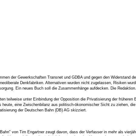
immen der Gewerkschaften Transnet und GDBA und gegen den Widerstand der 
ten neoliberale Denkfabriken. Alternativen wurden nicht zugelassen, Risiken w
ersorgung. Ein neues Buch soll die Zusammenhänge aufdecken. Die Redaktion
en teilweise unter Einbindung der Opposition die Privatisierung der früher
es heute, eine Zwischenbilanz aus politisch-ökonomischer Sicht zu ziehen, 
vatisierung der Deutschen Bahn (DB) AG skizziert.
n Bahn" von Tim Engartner zeugt davon, dass der Verfasser in mehr als vierjä