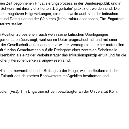
ben Zeit begonnenen Privatisierungsprozess in der Bundesrepublik und in
weiz mit ihrer viel zitierten „Bürgerbahn“ praktiziert worden sind. Die
 der negativen Folgewirkungen, die mittlerweile auch von der britischen
g und Deregulierung der (Verkehrs-)In­fra­struktur abgehoben, Tim Engartner
rauszustellen.
ch Position zu beziehen, auch wenn seine kritischen Überlegungen
umentation überzeugt, weil sie im Detail pragmatisch ist und mit einer
“ der Gesellschaft auseinandersetzt wie er, vermag die mit einer materiellen
ft für das Gemeinwesen auf die Preisgabe einer zentralen Schaltstelle
enbahn als einziger Verkehrsträger das Inklusionsprinzip erfüllt und für die
tlichen) Personenverkehrs angewiesen sind.
 Hinsicht hervorstechender Beitrag zu der Frage, welche Risiken mit der
die Zukunft des deutschen Bahnwesens maßgeblich bestimmen und
udien (Fist). Tim Engartner ist Lehrbeauftragter an der Universität Köln.