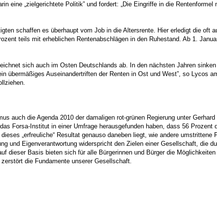
 darin eine „zielgerichtete Politik” und fordert: „Die Eingriffe in die Rentenf
ten schaffen es überhaupt vom Job in die Altersrente. Hier erledigt die oft a
zent teils mit erheblichen Rentenabschlägen in den Ruhestand. Ab 1. Januar 
zeichnet sich auch im Osten Deutschlands ab. In den nächsten Jahren sinken
kein übermäßiges Auseinandertriften der Renten in Ost und West”, so Lycos 
llziehen.
mus auch die Agenda 2010 der damaligen rot-grünen Regierung unter Gerhard S
 das Forsa-Institut in einer Umfrage herausgefunden haben, dass 56 Prozent 
 dieses „erfreuliche“ Resultat genauso daneben liegt, wie andere umstritte
ng und Eigenverantwortung widerspricht den Zielen einer Gesellschaft, die dur
uf dieser Basis bieten sich für alle Bürgerinnen und Bürger die Möglichkeiten 
, zerstört die Fundamente unserer Gesellschaft.