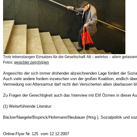
Trotz lebenslangen Einsatzes für die Gesellschaft: Alt – wehrlos – allein gelasse
Fotos:
gesichter zei(ch/g)en
Angesichts der sich immer drohender abzeichnenden Lage fordert der Sozial
Auch viele andere fordern inzwischen von der großen Koalition, endlich ü
Vermeidung von Altersarmut darf nicht den Versicherten allein überlassen bl
Zu Fragen der Gerechtigkeit auch das Interview mit Elif Özmen in dieser A
(1) Weiterführende Literatur:
Bäcker/Naegele/Bispinck/Hofemann/Neubauer (Hrsg.), Sozialpolitik und sozi
Online-Flyer Nr. 125 vom 12.12.2007