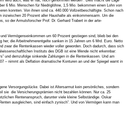
, dem wird auch, was er hat, noch genommen werden”. Dies macht die Lage
 über 6 Mio. Menschen für Niedriglöhne, 1,5 Mio. bekommen einen Lohn von
ieren konnten. Von ihnen sind ca. 440.000 Vollzeitbeschäftigte. Schon nach
en inzwischen 20 Prozent aller Haushalte als einkommensarm. Um die
, so der Armutsforscher Prof. Dr. Gerhard Trabert in der arte-
e und Vermögenseinkommen um 60 Prozent gestiegen sind, blieb bei den
ng her, die Arbeitnehmerentgelte sanken in 15 Jahren um 6 Mrd. Euro. Netto
nd zwar die Rentenkassen wieder voller geworden. Doch dadurch, dass sich
alwissenschaftlichen Instituts des DGB ist eine Wende nicht erkennbar:
tors” und demzufolge sinkende Zahlungen in die Rentenkassen. Und am
07 – nimmt als Deflation dramatische Konturen an und der Spiegel warnt in
igene Versorgungslücke. Dabei ist Altersarmut kein persönliches, sondern
weil sie die Versicherungsprämien nicht bezahlen können. Nur ca. 25
etzlichen Rentenanspruch, darunter viele kleine Selbständige. Oskar
n Renten ausgleichen, sind einfach zynisch”. Und von Vermögen kann man