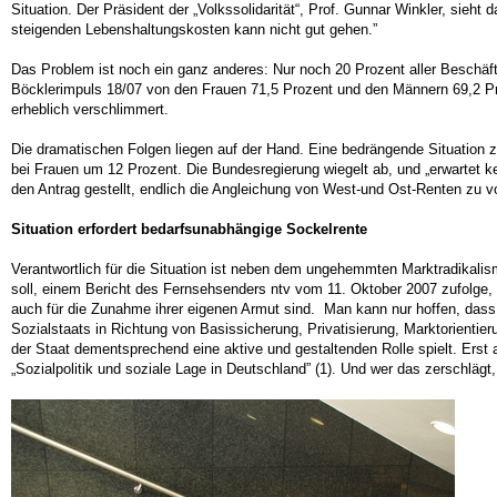
Situation. Der Präsident der „Volkssolidarität“, Prof. Gunnar Winkler, sieht
steigenden Lebenshaltungskosten kann nicht gut gehen.”
Das Problem ist noch ein ganz anderes: Nur noch 20 Prozent aller Beschäftig
Böcklerimpuls 18/07 von den Frauen 71,5 Prozent und den Männern 69,2 Pro
erheblich verschlimmert.
Die dramatischen Folgen liegen auf der Hand. Eine bedrängende Situation 
bei Frauen um 12 Prozent. Die Bundesregierung wiegelt ab, und „erwartet 
den Antrag gestellt, endlich die Angleichung von West-und Ost-Renten zu vo
Situation erfordert bedarfsunabhängige Sockelrente
Verantwortlich für die Situation ist neben dem ungehemmten Marktradikalis
soll, einem Bericht des Fernsehsenders ntv vom 11. Oktober 2007 zufolge,
auch für die Zunahme ihrer eigenen Armut sind. Man kann nur hoffen, dass
Sozialstaats in Richtung von Basissicherung, Privatisierung, Marktorientieru
der Staat dementsprechend eine aktive und gestaltenden Rolle spielt. Erst a
„Sozialpolitik und soziale Lage in Deutschland” (1). Und wer das zerschlägt