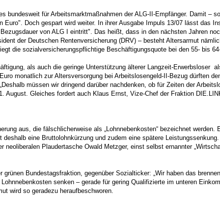
res bundesweit für Arbeitsmarktmaßnahmen der ALG-II-Empfänger. Damit – so 
n Euro". Doch gespart wird weiter. In ihrer Ausgabe Impuls 13/07 lässt das 
zugsdauer von ALG I eintritt". Das heißt, dass in den nächsten Jahren noch 
äsident der Deutschen Rentenversicherung (DRV) – besteht Altersarmut nämli
egt die sozialversicherungspflichtige Beschäftigungsquote bei den 55- bis 64-
ftigung, als auch die geringe Unterstützung älterer Langzeit-Erwerbsloser 
Euro monatlich zur Altersversorgung bei Arbeitslosengeld-II-Bezug dürften den
Deshalb müssen wir dringend darüber nachdenken, ob für Zeiten der Arbeitslo
1. August. Gleiches fordert auch Klaus Ernst, Vize-Chef der Fraktion DIE.L
herung aus, die fälschlicherweise als „Lohnnebenkosten“ bezeichnet werden. 
st deshalb eine Bruttolohnkürzung und zudem eine spätere Leistungssenkung. 
 neoliberalen Plaudertasche Owald Metzger, einst selbst ernannter „Wirtscha
grünen Bundestagsfraktion, gegenüber Sozialticker: „Wir haben das brennende 
 Lohnnebenkosten senken – gerade für gering Qualifizierte im unteren Einkom
ut wird so geradezu heraufbeschworen.