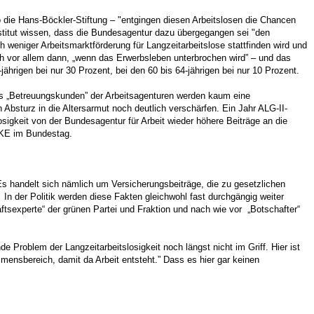
die Hans-Böckler-Stiftung – "entgingen diesen Arbeitslosen die Chancen
Institut wissen, dass die Bundesagentur dazu übergegangen sei "den
weniger Arbeitsmarktförderung für Langzeitarbeitslose stattfinden wird und
ch vor allem dann, „wenn das Erwerbsleben unterbrochen wird” – und das
jährigen bei nur 30 Prozent, bei den 60 bis 64-jährigen bei nur 10 Prozent.
als „Betreuungskunden” der Arbeitsagenturen werden kaum eine
 Absturz in die Altersarmut noch deutlich verschärfen. Ein Jahr ALG-II-
sigkeit von der Bundesagentur für Arbeit wieder höhere Beiträge an die
INKE im Bundestag.
Es handelt sich nämlich um Versicherungsbeiträge, die zu gesetzlichen
In der Politik werden diese Fakten gleichwohl fast durchgängig weiter
ftsexperte“ der grünen Partei und Fraktion und nach wie vor „Botschafter“
Problem der Langzeitarbeitslosigkeit noch längst nicht im Griff. Hier ist
mensbereich, damit da Arbeit entsteht.” Dass es hier gar keinen