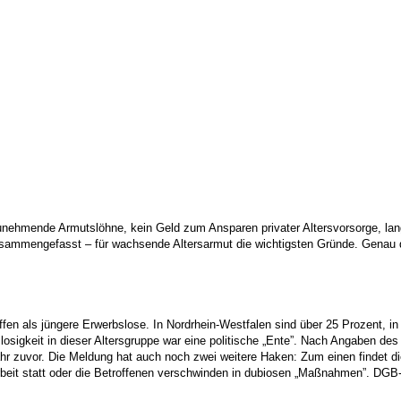
unehmende Armutslöhne, kein Geld zum Ansparen privater Altersvorsorge, lang
usammengefasst – für wachsende Altersarmut die wichtigsten Gründe. Genau d
fen als jüngere Erwerbslose. In Nordrhein-Westfalen sind über 25 Prozent, in 
osigkeit in dieser Altersgruppe war eine politische „Ente”. Nach Angaben des
r zuvor. Die Meldung hat auch noch zwei weitere Haken: Zum einen findet die
itarbeit statt oder die Betroffenen verschwinden in dubiosen „Maßnahmen”. D