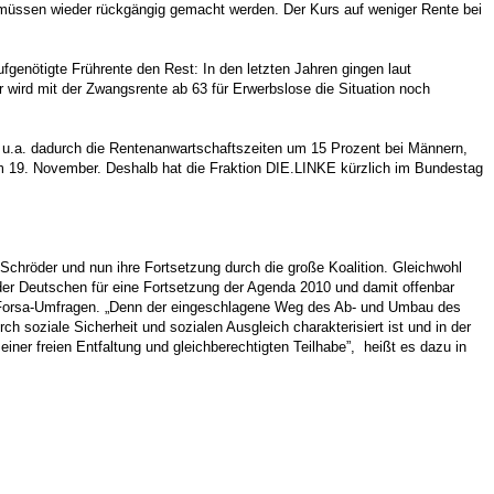
ormel müssen wieder rückgängig gemacht werden. Der Kurs auf weniger Rente bei
ufgenötigte Frührente den Rest: In den letzten Jahren gingen laut
wird mit der Zwangsrente ab 63 für Erwerbslose die Situation noch
 u.a. dadurch die Rentenanwartschaftszeiten um 15 Prozent bei Männern,
am 19. November. Deshalb hat die Fraktion DIE.LINKE kürzlich im Bundestag
chröder und nun ihre Fortsetzung durch die große Koalition. Gleichwohl
der Deutschen für eine Fortsetzung der Agenda 2010 und damit offenbar
ne Forsa-Umfragen. „Denn der eingeschlagene Weg des Ab- und Umbau des
ch soziale Sicherheit und sozialen Ausgleich charakterisiert ist und in der
einer freien Entfaltung und gleichberechtigten Teilhabe”, heißt es dazu in