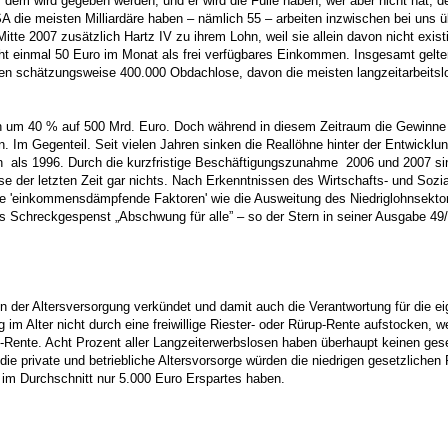
, dem wird gegeben werden, und er wird die Fülle haben; wer aber nicht hat
A die meisten Milliardäre haben – nämlich 55 – arbeiten inzwischen bei uns
te 2007 zusätzlich Hartz IV zu ihrem Lohn, weil sie allein davon nicht exist
ht einmal 50 Euro im Monat als frei verfügbares Einkommen. Insgesamt gelt
hen schätzungsweise 400.000 Obdachlose, davon die meisten langzeitarbeitslos
men um 40 % auf 500 Mrd. Euro. Doch während in diesem Zeitraum die Gewinn
 Im Gegenteil. Seit vielen Jahren sinken die Reallöhne hinter der Entwicklu
n als 1996. Durch die kurzfristige Beschäftigungszunahme 2006 und 2007 si
e der letzten Zeit gar nichts. Nach Erkenntnissen des Wirtschafts- und Sozi
kende 'einkommensdämpfende Faktoren' wie die Ausweitung des Niedriglohnsek
s Schreckgespenst „Abschwung für alle” – so der Stern in seiner Ausgabe 49/
n der Altersversorgung verkündet und damit auch die Verantwortung für die e
 im Alter nicht durch eine freiwillige Riester- oder Rürup-Rente aufstocken, 
tz-Rente. Acht Prozent aller Langzeiterwerbslosen haben überhaupt keinen ges
ie private und betriebliche Altersvorsorge würden die niedrigen gesetzliche
e im Durchschnitt nur 5.000 Euro Erspartes haben.