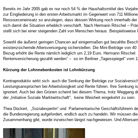
Bereits im Jahr 2005 gab es nur noch 54 % der Haushaltsmittel des Vorjah
zur Eingliederung in den ersten Arbeitsmarkt im Gegenwert von 711 Millione
Ressourceneinsatz so anzulegen, dass dessen Wirkung noch innerhalb der Be
sich damit die Situation erheblich verschärft. Nach Hermann Ritschel – Pr
stellt sich bei einer steigenden Zahl von Menschen heraus. Beispielsweise li
Sowohl die äußerst geringen Chancen auf einigermaßen gut bezahlte Beschä
existenzsichernde Altersversorgung sicherstellen. Die Mini-Beiträge von 40 
Bezug erhöht die Rente nämlich lediglich um 2,19 Euro. Hermann Ritschel: „
Rentenversicherung gezahlt werden” – so im Berliner „Tagesspiegel“ vom 1
Kürzung der Lohnnebenkosten ist Lohnkürzung
Kontraproduktiv wirkt sich auch die Senkung der Beiträge zur Sozialversic
Leistungsansprüchen bei Arbeitslosigkeit und Rente führen. Ihre Senkung i
ignoriert. Auch bei den Grünen scheint bei diesem Thema, trotz Weggang der
der „Initiative Soziale Marktwirtschaft“, keine Weisheit eingekehrt zu sein.
Thea Dückert, „Sozialexpertin“ und Parlamentarische Geschäftsführerin der 
die Bundesregierung aufgefordert, endlich auch zu handeln. Wir müssen die
Zusammenhang gibt, wurde inzwischen längst nachgewiesen. Und Altersarm