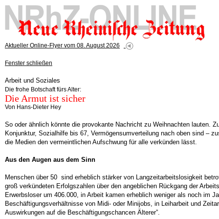
Aktueller Online-Flyer vom 08. August 2026
Fenster schließen
Arbeit und Soziales
Die frohe Botschaft fürs Alter:
Die Armut ist sicher
Von Hans-Dieter Hey
So oder ähnlich könnte die provokante Nachricht zu Weihnachten lauten. Z
Konjunktur, Sozialhilfe bis 67, Vermögensumverteilung nach oben sind – z
die Medien den vermeintlichen Aufschwung für alle verkünden lässt.
Aus den Augen aus dem Sinn
Menschen über 50 sind erheblich stärker von Langzeitarbeitslosigkeit betrof
groß verkündeten Erfolgszahlen über den angeblichen Rückgang der Arbeitsl
Erwerbsloser um 406.000, in Arbeit kamen erheblich weniger als noch im Jah
Beschäftigungsverhältnisse von Midi- oder Minijobs, in Leiharbeit und Ze
Auswirkungen auf die Beschäftigungschancen Älterer”.