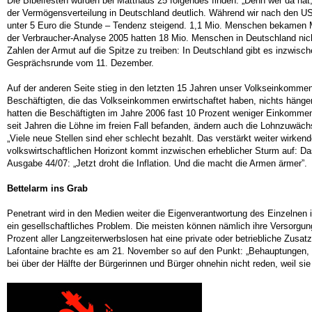
Die Bibelfesten würden bei Matthäus 25 folgendes finden: „Denn wer da hat
der Vermögensverteilung in Deutschland deutlich. Während wir nach den US
unter 5 Euro die Stunde – Tendenz steigend. 1,1 Mio. Menschen bekamen Mit
der Verbraucher-Analyse 2005 hatten 18 Mio. Menschen in Deutschland nic
Zahlen der Armut auf die Spitze zu treiben: In Deutschland gibt es inzwisc
Gesprächsrunde vom 11. Dezember.
Auf der anderen Seite stieg in den letzten 15 Jahren unser Volkseinkom
Beschäftigten, die das Volkseinkommen erwirtschaftet haben, nichts hängen.
hatten die Beschäftigten im Jahre 2006 fast 10 Prozent weniger Einkomme
seit Jahren die Löhne im freien Fall befanden, ändern auch die Lohnzuwächs
„Viele neue Stellen sind eher schlecht bezahlt. Das verstärkt weiter wir
volkswirtschaftlichen Horizont kommt inzwischen erheblicher Sturm auf: Da
Ausgabe 44/07: „Jetzt droht die Inflation. Und die macht die Armen ärmer”.
Bettelarm ins Grab
Penetrant wird in den Medien weiter die Eigenverantwortung des Einzelnen i
ein gesellschaftliches Problem. Die meisten können nämlich ihre Versorgung
Prozent aller Langzeiterwerbslosen hat eine private oder betriebliche Zusa
Lafontaine brachte es am 21. November so auf den Punkt: „Behauptungen, d
bei über der Hälfte der Bürgerinnen und Bürger ohnehin nicht reden, weil si