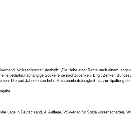
n
verband „Volkssolidarität“ deshalb: „Die Höhe einer Rente nach einem langen
ber eine bedarfsunabhängige Sockelrente nachzudenken. Birgit Zenker, Bundes
eiben. Die seit Jahrzehnten hohe Massenarbeitslosigkeit hat zur Spaltung der G
usgabe.
ale Lage in Deutschland, 4. Auflage, VS-Verlag für Sozialwissenschaften, W