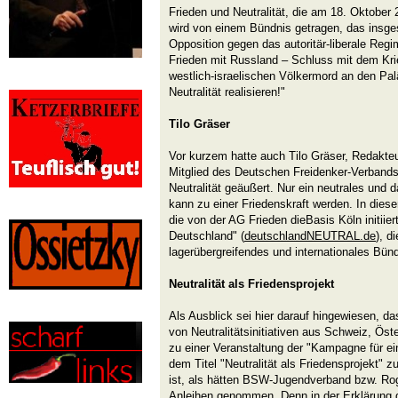
Frieden und Neutralität, die am 18. Oktober 
wird von einem Bündnis getragen, das insges
Opposition gegen das autoritär-liberale Regi
Frieden mit Russland – Schluss mit dem Kri
westlich-israelischen Völkermord an den Pal
Neutralität realisieren!"
Tilo Gräser
Vor kurzem hatte auch Tilo Gräser, Redakteu
Mitglied des Deutschen Freidenker-Verbands
Neutralität geäußert. Nur ein neutrales und
kann zu einer Friedenskraft werden. In di
die von der AG Frieden dieBasis Köln initiie
Deutschland" (
deutschlandNEUTRAL.de
), d
lagerübergreifendes und internationales Bünd
Neutralität als Friedensprojekt
Als Ausblick sei hier darauf hingewiesen, d
von Neutralitätsinitiativen aus Schweiz, Öst
zu einer Veranstaltung der "Kampagne für ei
dem Titel "Neutralität als Friedensprojekt
ist, als hätten BSW-Jugendverband bzw. Rog
Anleihen genommen. Denn in der Erklärung 