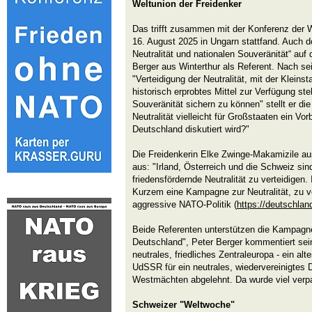
Weltunion der Freidenker
Das trifft zusammen mit der Konferenz der W
16. August 2025 in Ungarn stattfand. Auch do
Neutralität und nationalen Souveränität“ auf
Berger aus Winterthur als Referent. Nach s
"Verteidigung der Neutralität, mit der Kleins
historisch erprobtes Mittel zur Verfügung s
Souveränität sichern zu können" stellt er die
Neutralität vielleicht für Großstaaten ein Vorb
Deutschland diskutiert wird?"
Die Freidenkerin Elke Zwinge-Makamizile aus
aus: "Irland, Österreich und die Schweiz sin
friedensfördernde Neutralität zu verteidigen.
Kurzem eine Kampagne zur Neutralität, zu v
aggressive NATO-Politik (
https://deutschl
Beide Referenten unterstützen die Kampagne
Deutschland", Peter Berger kommentiert sei
neutrales, friedliches Zentraleuropa - ein al
UdSSR für ein neutrales, wiedervereinigtes 
Westmächten abgelehnt. Da wurde viel verpas
Schweizer "Weltwoche"