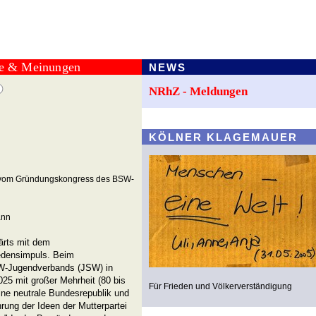
te & Meinungen
NEWS
NRhZ - Meldungen
KÖLNER KLAGEMAUER
er vom Gründungskongress des BSW-
ann
ärts mit dem
iedensimpuls. Beim
-Jugendverbands (JSW) in
25 mit großer Mehrheit (80 bis
Für Frieden und Völkerverständigung
ine neutrale Bundesrepublik und
rung der Ideen der Mutterpartei