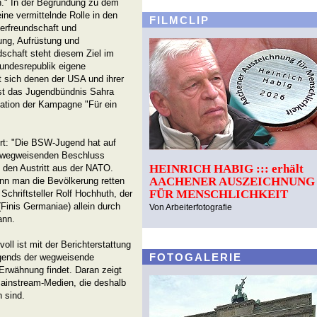
." In der Begründung zu dem
ine vermittelnde Rolle in den
FILMCLIP
kerfreundschaft und
rung, Aufrüstung und
dschaft steht diesem Ziel im
Bundesrepublik eigene
t sich denen der USA und ihrer
ist das Jugendbündnis Sahra
ation der Kampagne "Für ein
rt: "Die BSW-Jugend hat auf
 wegweisenden Beschluss
HEINRICH HABIG ::: erhält
d den Austritt aus der NATO.
AACHENER AUSZEICHNUNG
nn man die Bevölkerung retten
FÜR MENSCHLICHKEIT
 Schriftsteller Rolf Hochhuth, der
Finis Germaniae) allein durch
Von Arbeiterfotografie
ann.
ll ist mit der Berichterstattung
FOTOGALERIE
gends der wegweisende
Erwähnung findet. Daran zeigt
Mainstream-Medien, die deshalb
 sind.