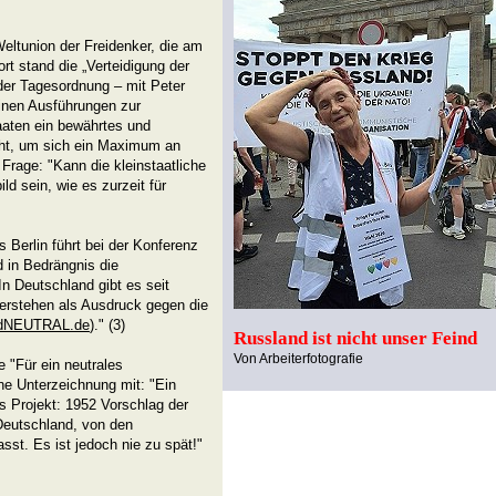
eltunion der Freidenker, die am
rt stand die „Verteidigung der
 der Tagesordnung – mit Peter
einen Ausführungen zur
taaten ein bewährtes und
teht, um sich ein Maximum an
 Frage: "Kann die kleinstaatliche
ild sein, wie es zurzeit für
 Berlin führt bei der Konferenz
d in Bedrängnis die
 In Deutschland gibt es seit
erstehen als Ausdruck gegen die
andNEUTRAL.de
)." (3)
Russland ist nicht unser Feind
Von Arbeiterfotografie
 "Für ein neutrales
ne Unterzeichnung mit: "Ein
tes Projekt: 1952 Vorschlag der
Deutschland, von den
st. Es ist jedoch nie zu spät!"