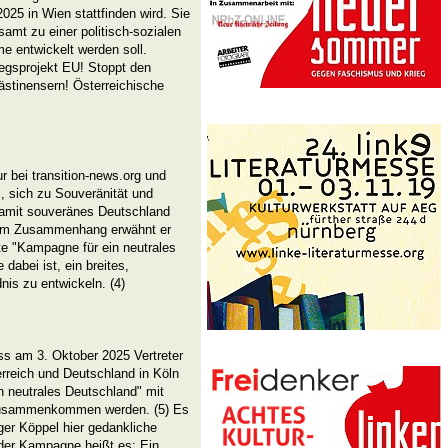
2025 in Wien stattfinden wird. Sie
amt zu einer politisch-sozialen
me entwickelt werden soll.
egsprojekt EU! Stoppt den
ästinensern! Österreichische
r bei transition-news.org und
, sich zu Souveränität und
 damit souveränes Deutschland
esem Zusammenhang erwähnt er
rte "Kampagne für ein neutrales
ie dabei ist, ein breites,
nis zu entwickeln. (4)
ass am 3. Oktober 2025 Vertreter
erreich und Deutschland in Köln
n neutrales Deutschland" mit
" zusammenkommen werden. (5) Es
er Köppel hier gedankliche
der Kampagne heißt es: Ein