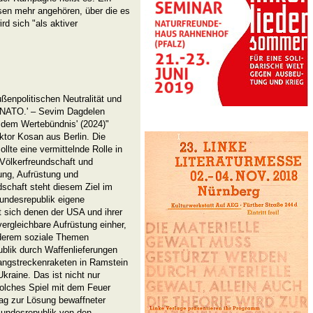
sen mehr angehören, über die es
d sich "als aktiver
ußenpolitischen Neutralität und
t NATO.' – Sevim Dagdelen
 dem Wertebündnis' (2024)"
ktor Kosan aus Berlin. Die
lte eine vermittelnde Rolle in
 Völkerfreundschaft und
rung, Aufrüstung und
dschaft steht diesem Ziel im
Bundesrepublik eigene
t sich denen der USA und ihrer
ergleichbare Aufrüstung einher,
nderem soziale Themen
blik durch Waffenlieferungen
angstreckenraketen in Ramstein
Ukraine. Das ist nicht nur
solches Spiel mit dem Feuer
rag zur Lösung bewaffneter
Bundesrepublik von den