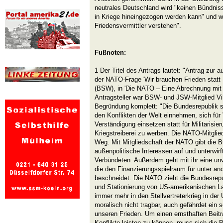
neutrales Deutschland wird "keinen Bündnis
in Kriege hineingezogen werden kann" und wir
Friedensvermittler verstehen".
Fußnoten:
1 Der Titel des Antrags lautet: "Antrag zur a
der NATO-Frage 'Wir brauchen Frieden stat
(BSW), in 'Die NATO – Eine Abrechnung mit
Antragsteller war BSW- und JSW-Mitglied Vi
Begründung komplett: "Die Bundesrepublik sol
den Konflikten der Welt einnehmen, sich für
Verständigung einsetzen statt für Militarisie
Kriegstreiberei zu werben. Die NATO-Mitglie
Weg. Mit Mitgliedschaft der NATO gibt die 
außenpolitische Interessen auf und unterwirf
Verbündeten. Außerdem geht mit ihr eine unv
die den Finanzierungsspielraum für unter a
beschneidet. Die NATO zieht die Bundesrepu
und Stationierung von US-amerikanischen L
immer mehr in den Stellvertreterkrieg in der 
moralisch nicht tragbar, auch gefährdet ein 
unseren Frieden. Um einen ernsthaften Beit
Konflikte leisten zu können, muss sich die 