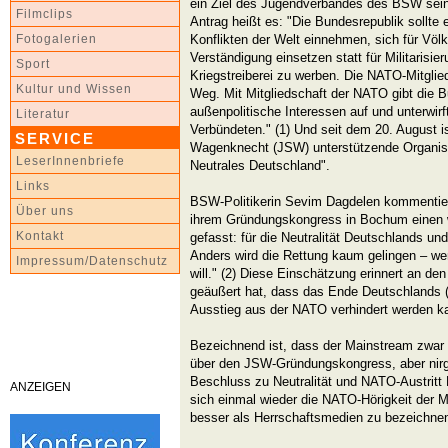
ein Ziel des Jugendverbandes des BSW sein
Filmclips
Antrag heißt es: "Die Bundesrepublik sollte e
Konflikten der Welt einnehmen, sich für Völ
Fotogalerien
Verständigung einsetzen statt für Militarisie
Sport
Kriegstreiberei zu werben. Die NATO-Mitglie
Kultur und Wissen
Weg. Mit Mitgliedschaft der NATO gibt die 
außenpolitische Interessen auf und unterwirf
Literatur
Verbündeten." (1) Und seit dem 20. August 
SERVICE
Wagenknecht (JSW) unterstützende Organis
LeserInnenbriefe
Neutrales Deutschland".
Links
BSW-Politikerin Sevim Dagdelen kommentie
Über uns
ihrem Gründungskongress in Bochum einen
Kontakt
gefasst: für die Neutralität Deutschlands un
Anders wird die Rettung kaum gelingen – we
Impressum/Datenschutz
will." (2) Diese Einschätzung erinnert an den
geäußert hat, dass das Ende Deutschlands (
Ausstieg aus der NATO verhindert werden k
Bezeichnend ist, dass der Mainstream zwar vo
über den JSW-Gründungskongress, aber nir
Beschluss zu Neutralität und NATO-Austritt 
ANZEIGEN
sich einmal wieder die NATO-Hörigkeit der 
besser als Herrschaftsmedien zu bezeichnen