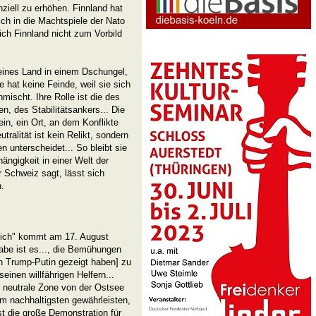
ziell zu erhöhen. Finnland hat
sich in die Machtspiele der Nato
ich Finnland nicht zum Vorbild
leines Land in einem Dschungel,
ie hat keine Feinde, weil sie sich
mischt. Ihre Rolle ist die des
n, des Stabilitätsankers... Die
in, ein Ort, an dem Konflikte
tralität ist kein Relikt, sondern
n unterscheidet... So bleibt sie
ängigkeit in einer Welt der
 Schweiz sagt, lässt sich
.
reich" kommt am 17. August
be ist es..., die Bemühungen
en Trump-Putin gezeigt haben] zu
inen willfährigen Helfern...
e neutrale Zone von der Ostsee
m nachhaltigsten gewährleisten,
t die große Demonstration für