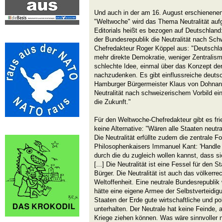
Und auch in der am 16. August erschienene
"Weltwoche" wird das Thema Neutralität aufg
Editorials heißt es bezogen auf Deutschland
der Bundesrepublik die Neutralität nach Schw
Chefredakteur Roger Köppel aus: "Deutschl
mehr direkte Demokratie, weniger Zentralism
schlechte Idee, einmal über das Konzept der
nachzudenken. Es gibt einflussreiche deuts
Hamburger Bürgermeister Klaus von Dohnany
Neutralität nach schweizerischem Vorbild e
die Zukunft."
Für den Weltwoche-Chefredakteur gibt es frie
keine Alternative: "Wären alle Staaten neutr
Die Neutralität erfüllte zudem die zentrale 
Philosophenkaisers Immanuel Kant: 'Handle
durch die du zugleich wollen kannst, dass s
[...] Die Neutralität ist eine Fessel für den S
Bürger. Die Neutralität ist auch das völkerrec
Weltoffenheit. Eine neutrale Bundesrepublik 
hätte eine eigene Armee der Selbstverteidigu
Staaten der Erde gute wirtschaftliche und p
unterhalten. Der Neutrale hat keine Feinde, 
Kriege ziehen können. Was wäre sinnvoller