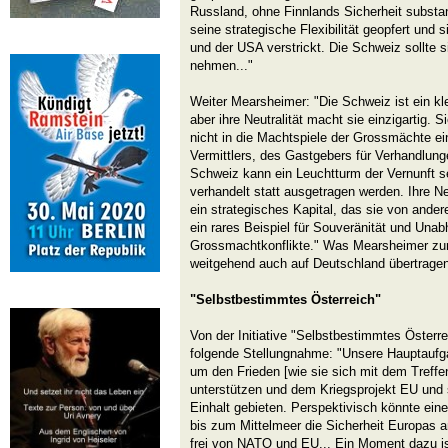
Russland, ohne Finnlands Sicherheit substan
seine strategische Flexibilität geopfert und 
und der USA verstrickt. Die Schweiz sollte s
nehmen..."
Weiter Mearsheimer: "Die Schweiz ist ein k
aber ihre Neutralität macht sie einzigartig. S
nicht in die Machtspiele der Grossmächte ein
Vermittlers, des Gastgebers für Verhandlunge
Schweiz kann ein Leuchtturm der Vernunft se
verhandelt statt ausgetragen werden. Ihre Neu
ein strategisches Kapital, das sie von andere
ein rares Beispiel für Souveränität und Unabh
Grossmachtkonflikte." Was Mearsheimer zur
weitgehend auch auf Deutschland übertragen
"Selbstbestimmtes Österreich"
Von der Initiative "Selbstbestimmtes Öster
folgende Stellungnahme: "Unsere Hauptaufga
um den Frieden [wie sie sich mit dem Treff
unterstützen und dem Kriegsprojekt EU und se
Einhalt gebieten. Perspektivisch könnte ein
bis zum Mittelmeer die Sicherheit Europas a
frei von NATO und EU... Ein Moment dazu is