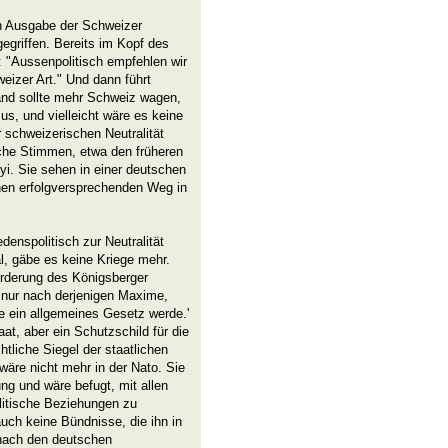
n Ausgabe der Schweizer
egriffen. Bereits im Kopf des
: "Aussenpolitisch empfehlen wir
eizer Art." Und dann führt
and sollte mehr Schweiz wagen,
us, und vielleicht wäre es keine
 schweizerischen Neutralität
che Stimmen, etwa den früheren
i. Sie sehen in einer deutschen
inen erfolgversprechenden Weg in
denspolitisch zur Neutralität
al, gäbe es keine Kriege mehr.
Forderung des Königsberger
 nur nach derjenigen Maxime,
ie ein allgemeines Gesetz werde.'
taat, aber ein Schutzschild für die
htliche Siegel der staatlichen
wäre nicht mehr in der Nato. Sie
ng und wäre befugt, mit allen
olitische Beziehungen zu
auch keine Bündnisse, die ihn in
 nach den deutschen