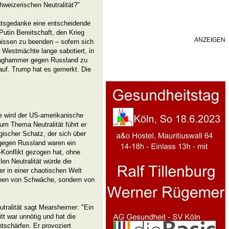
weizerischen Neutralität?"
itätsgedanke eine entscheidende
Putin Bereitschaft, den Krieg
ANZEIGEN
dnissen zu beenden – sofern sich
ie Westmächte lange sabotiert, in
hlaghammer gegen Russland zu
auf. Trump hat es gemerkt. Die
e wird der US-amerikanische
um Thema Neutralität führt er
egischer Schatz, der sich über
 gegen Russland waren ein
-Konflikt gezogen hat, ohne
en Neutralität würde die
r in einer chaotischen Welt
Zeichen von Schwäche, sondern von
tralität sagt Mearsheimer: "Ein
ritt war unnötig und hat die
ntschärfen. Er provoziert