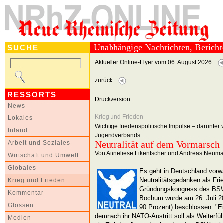
Unabhängige Nachrichten, Berich
SUCHE
Aktueller Online-Flyer vom 06. August 2026
zurück
RESSORTS
Druckversion
News
Krieg und Frieden
Lokales
Wichtige friedenspolitische Impulse – darunt
Inland
Jugendverbands
Neutralität auf dem Vormarsch
Arbeit und Soziales
Von Anneliese Fikentscher und Andreas Neum
Wirtschaft und Umwelt
Globales
Es geht in Deutschland vorw
Neutralitätsgedanken als Fr
Krieg und Frieden
Gründungskongress des BSW
Kommentar
Bochum wurde am 26. Juli 20
Glossen
90 Prozent) beschlossen: "E
demnach ihr NATO-Austritt soll als Weiterfüh
Medien