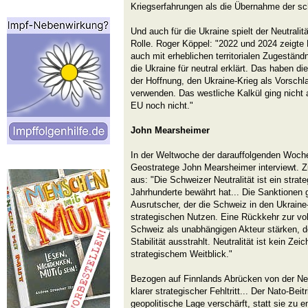
Kriegserfahrungen als die Übernahme der sch
Und auch für die Ukraine spielt der Neutral
Rolle. Roger Köppel: "2022 und 2024 zeigte 
auch mit erheblichen territorialen Zugestän
die Ukraine für neutral erklärt. Das haben d
der Hoffnung, den Ukraine-Krieg als Vorsc
verwenden. Das westliche Kalkül ging nicht 
EU noch nicht."
John Mearsheimer
In der Weltwoche der darauffolgenden Woch
Geostratege John Mearsheimer interviewt. Z
aus: "Die Schweizer Neutralität ist ein strat
Jahrhunderte bewährt hat... Die Sanktionen
Ausrutscher, der die Schweiz in den Ukraine
strategischen Nutzen. Eine Rückkehr zur voll
Schweiz als unabhängigen Akteur stärken, de
Stabilität ausstrahlt. Neutralität ist kein 
strategischem Weitblick."
Bezogen auf Finnlands Abrücken von der Neu
klarer strategischer Fehltritt... Der Nato-Beit
geopolitische Lage verschärft, statt sie zu e