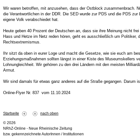
Wir waren betroffen, mit anzusehen, dass der Ostblock zusammenbrach. Nu
die Verantwortlichen in der DDR. Die SED wurde zur PDS und die PDS zur L
eigene Volk verabschiedet hat.
Heute geben 40 Prozent der Deutschen an, dass sie ihre Meinung nicht frei 
Hass und Hetze im Netz reden hören, geht es ausschließlich um Politiker, 
Rechtsextremismus.
Ihr sitzt da oben in eurer Loge und macht die Gesetze, wie sie euch am beste
Erziehungsmaßnahmen sollten längst in einer Kiste des Museumskellers verro
Lohnungleichheit. Wir gehören zu den drei Ländern mit den meisten Milliar
Armut.
Wir sind damals für etwas ganz anderes auf die Straße gegangen. Darum ist
Online-Flyer Nr. 837 vom 11.10.2024
Startseite
nach oben
© 2026
NRhZ-Online - Neue Rheinische Zeitung
bzw. gekennzeichnete AutorInnen / Institutionen