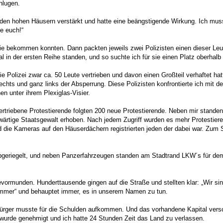
hlugen.
n den hohen Häusern verstärkt und hatte eine beängstigende Wirkung. Ich m
e euch!“
 sie bekommen konnten. Dann packten jeweils zwei Polizisten einen dieser Le
 in der ersten Reihe standen, und so suchte ich für sie einen Platz oberhalb 
ie Polizei zwar ca. 50 Leute vertrieben und davon einen Großteil verhaftet ha
echts und ganz links der Absperrung. Diese Polizisten konfrontierte ich mit 
n unter ihrem Plexiglas-Visier.
Vertriebene Protestierende folgten 200 neue Protestierende. Neben mir stand
wärtige Staatsgewalt erhoben. Nach jedem Zugriff wurden es mehr Protestiere
nd die Kameras auf den Häuserdächern registrierten jeden der dabei war. Zu
geriegelt, und neben Panzerfahrzeugen standen am Stadtrand LKW´s für dem Ab
bevormunden. Hunderttausende gingen auf die Straße und stellten klar: „Wir s
skammer“ und behauptet immer, es in unserem Namen zu tun.
ürger musste für die Schulden aufkommen. Und das vorhandene Kapital vers
rde genehmigt und ich hatte 24 Stunden Zeit das Land zu verlassen.