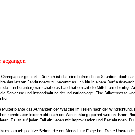
ße gegangen
it Champagner gefeiert. Für mich ist das eine befremdliche Situation, doch d
ahre des letzten Jahrhunderts zu bekommen. Ich bin in einem Dorf aufgewachs
de. Ein heruntergewirtschaftetes Land hatte nicht die Mittel, um derartige Anl
r die Sanierung und Instandhaltung der Industrieanlage. Eine Brikettpresse w
enken.
utter plante das Aufhängen der Wäsche im Freien nach der Windrichtung. D
 konnte aber leider nicht nach der Windrichtung geplant werden. Kann Planwi
onieren. Es ist auf jeden Fall ein Leben mit Improvisation und Beziehungen.
bt es ja auch positive Seiten, die der Mangel zur Folge hat. Diese Umstände