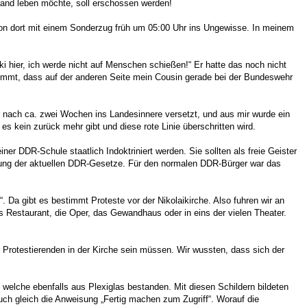
 Land leben möchte, soll erschossen werden!
 von dort mit einem Sonderzug früh um 05:00 Uhr ins Ungewisse. In meinem
i hier, ich werde nicht auf Menschen schießen!“ Er hatte das noch nicht
kommt, dass auf der anderen Seite mein Cousin gerade bei der Bundeswehr
r nach ca. zwei Wochen ins Landesinnere versetzt, und aus mir wurde ein
es kein zurück mehr gibt und diese rote Linie überschritten wird.
ner DDR-Schule staatlich Indoktriniert werden. Sie sollten als freie Geister
mlung der aktuellen DDR-Gesetze. Für den normalen DDR-Bürger war das
 Da gibt es bestimmt Proteste vor der Nikolaikirche. Also fuhren wir an
 Restaurant, die Oper, das Gewandhaus oder in eins der vielen Theater.
 Protestierenden in der Kirche sein müssen. Wir wussten, dass sich der
, welche ebenfalls aus Plexiglas bestanden. Mit diesen Schildern bildeten
auch gleich die Anweisung „Fertig machen zum Zugriff“. Worauf die