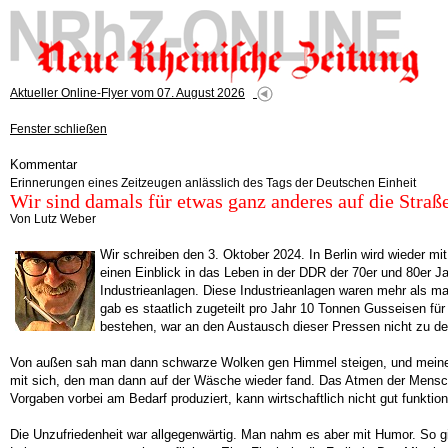
Aktueller Online-Flyer vom 07. August 2026
Fenster schließen
Kommentar
Erinnerungen eines Zeitzeugen anlässlich des Tags der Deutschen Einheit
Wir sind damals für etwas ganz anderes auf die Stra
Von Lutz Weber
Wir schreiben den 3. Oktober 2024. In Berlin wird wieder m
einen Einblick in das Leben in der DDR der 70er und 80er J
Industrieanlagen. Diese Industrieanlagen waren mehr als maro
gab es staatlich zugeteilt pro Jahr 10 Tonnen Gusseisen fü
bestehen, war an den Austausch dieser Pressen nicht zu d
Von außen sah man dann schwarze Wolken gen Himmel steigen, und meine M
mit sich, den man dann auf der Wäsche wieder fand. Das Atmen der Menschen
Vorgaben vorbei am Bedarf produziert, kann wirtschaftlich nicht gut funkti
Die Unzufriedenheit war allgegenwärtig. Man nahm es aber mit Humor. So gi