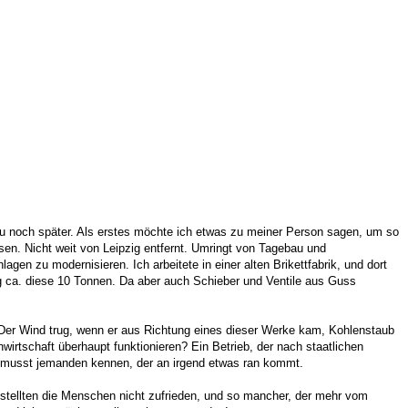
azu noch später. Als erstes möchte ich etwas zu meiner Person sagen, um so
en. Nicht weit von Leipzig entfernt. Umringt von Tagebau und
agen zu modernisieren. Ich arbeitete in einer alten Brikettfabrik, und dort
og ca. diese 10 Tonnen. Da aber auch Schieber und Ventile aus Guss
er Wind trug, wenn er aus Richtung eines dieser Werke kam, Kohlenstaub
rtschaft überhaupt funktionieren? Ein Betrieb, der nach staatlichen
 Du musst jemanden kennen, der an irgend etwas ran kommt.
 stellten die Menschen nicht zufrieden, und so mancher, der mehr vom