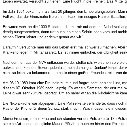
Leben erwartet, versucht zu fliehen. Eine Flucht in die Freiheit. Das Mit
Im Jahr 1984 bekam ich, als fast 20 jähriger, den Einberufungsbefehl. Ma
Fall war das der Grenznahe Bereich im Harz. Ein riesiges Panzer-Bataillon
Es waren wohl an die 1000 Soldaten, die mit mir auf dem mit Nebel verhang
richtig ausgesprochen, dann trat auch ich einen Schritt nach vorn und me
seinen Dienst leistet und er denkt genau wie wir.“
Daraufhin versuchte man uns das Leben erst mal schwer zu machen. Aber vi
Krankenpfleger im Militärlazarett. Es ist immer einfacher, der Obrigkeit se
Nachdem ich aus der NVA entlassen wurde, stellte ich, wie schon so viele aus
aufwachsen können. Soweit jedenfalls mein damaliges Denken! Eines der w
nicht so leicht zu bekommen. Ich hatte einen großen Freundeskreis, von de
Am 06.10.1989 kam eine Freundin zu mir und fragte: habt ihr nicht Lust, mo
diesem 07. Oktober 1989 nach Leipzig. Es war ein Samstag, der erst mal wi
Leipzig war sehr kulturell geprägt. Um so näher wir an die Nikolaikirche kam
Die Nikolaikirche war abgesperrt. Eine Polizeikette verhinderte, dass noc
Pastor der Kirche für deren Schutz stark macht. Was müssen sie in die
Meine Freundin, meine Frau und ich standen vor der Polizeikette. Die Polizi
sie eine Art undurchdringliche Mauer. Plötzlich tauchten hinter den Polizi