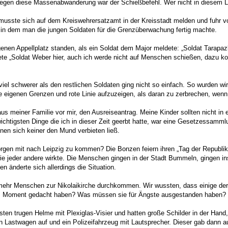
tel gegen diese Massenabwanderung war der Schießbefehl. Wer nicht in diesem
n musste sich auf dem Kreiswehrersatzamt in der Kreisstadt melden und fuhr
, in dem man die jungen Soldaten für die Grenzüberwachung fertig machte.
enen Appellplatz standen, als ein Soldat dem Major meldete: „Soldat Tarapazk
ldete „Soldat Weber hier, auch ich werde nicht auf Menschen schießen, dazu 
el schwerer als den restlichen Soldaten ging nicht so einfach. So wurden wi
ine eigenen Grenzen und rote Linie aufzuzeigen, als daran zu zerbrechen, wenn 
 meiner Familie vor mir, den Ausreiseantrag. Meine Kinder sollten nicht in ei
ichtigsten Dinge die ich in dieser Zeit geerbt hatte, war eine Gesetzessam
nen sich keiner den Mund verbieten ließ.
rgen mit nach Leipzig zu kommen? Die Bonzen feiern ihren „Tag der Republik“.
e jeder andere wirkte. Die Menschen gingen in der Stadt Bummeln, gingen ins
en änderte sich allerdings die Situation.
h mehr Menschen zur Nikolaikirche durchkommen. Wir wussten, dass einige der
sem Moment gedacht haben? Was müssen sie für Ängste ausgestanden haben?
sten trugen Helme mit Plexiglas-Visier und hatten große Schilder in der Hand
sten Lastwagen auf und ein Polizeifahrzeug mit Lautsprecher. Dieser gab dann 