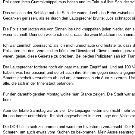
Polizisten ihren Gummiknüppel raus holten und im Takt auf ihre Schilder sc
Das schallen der Schläge auf die Schilder wurde durch das Echo zwische
Gedanken gerissen, als es durch den Lautsprecher brüllte: „Los schnappt si
Die Polizisten jagten wie von Sinnen los und knüppelten jeden nieder, den
waren schnell. Dennoch wollte ich nicht, dass die zwei Mädchen noch einmal
Ich war ziemlich überrascht, als ich mich umschaute und feststellte, dass d
Polizisten mit dem vermeintlich höchsten Dienstgrad. Diese standen ganz r
waren, genau diese Gesetze zu brechen. Bei beiden Polizisten sah ich Träne
Der Lautsprecher forderte noch ein paar mal zum Zugriff auf. Und auf 100 
haben, was hier passiert und sofort auch ihre Stimme gegen diese allgegen
Staatssicherheit versuchten ab und an, jemanden in ein Auto zu zerren. U
alle, die sich in der Innenstadt befanden.
Für den darauffolgenden Montag wollte man Stärke zeigen. Die Stadt war ab
bereit.
Aber der letzte Samstag war zu viel. Die Leipziger ließen sich nicht mehr 
ihr uns immer unterdrückt. Ihr sitzt abgeschottet in eurer Loge der „Volk
Die DDR fiel in sich zusammen und wurde an Investoren verramscht. Der B
Scharen, um auch etwas vom Kuchen zu bekommen. Mein Ausreiseantrag wu