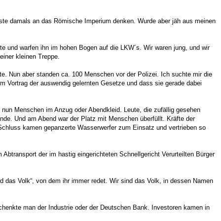
usste damals an das Römische Imperium denken. Wurde aber jäh aus meinen
ute und warfen ihn im hohen Bogen auf die LKW´s. Wir waren jung, und wir
einer kleinen Treppe.
tte. Nun aber standen ca. 100 Menschen vor der Polizei. Ich suchte mir die
dem Vortrag der auswendig gelernten Gesetze und dass sie gerade dabei
en nun Menschen im Anzug oder Abendkleid. Leute, die zufällig gesehen
nde. Und am Abend war der Platz mit Menschen überfüllt. Kräfte der
m Schluss kamen gepanzerte Wasserwerfer zum Einsatz und vertrieben so
transport der im hastig eingerichteten Schnellgericht Verurteilten Bürger
ind das Volk“, von dem ihr immer redet. Wir sind das Volk, in dessen Namen
chenkte man der Industrie oder der Deutschen Bank. Investoren kamen in