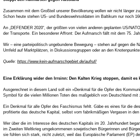
Zusammen mit dem Großteil unserer Bevölkerung wollen wir nicht länger zu
Schon heute stehen US- und Bundeswehrsoldaten im Baltikum nur noch 160 
An „DEFENDER 2020“, der größten von vielen anderen geplanten US/NATO-K
der Transporte. Ein besonderer Affront: Der Aufmarsch fällt mit dem 75. 
Wir – eine parteipolitisch ungebundene Bewegung – stehen auf gegen die NA
Umfeld auf Marktplätzen, in Diskussionsgruppen oder an den Knotenpunkt
Quelle:
https://www.kein-aufmarschgebiet.de/aufruf/
Eine Erklärung wider den Irrsinn: Den Kalten Krieg stoppen, damit es 
Ausgerechnet in diesem Land soll ein »Denkmal für die Opfer des Kommunism
Symbol für die vielen Millionen Toten des maßgeblich von Deutschland mit 
Ein Denkmal für alle Opfer des Faschismus fehlt. Gäbe es eines für die d
profitierte das deutsche Kapital, selbst vom fabrikmäßigen Vergasen in den
Wer über die im Interesse des deutschen Kapitals im 20. Jahrhundert began
im Zweiten Weltkrieg umgekommenen sowjetischen Bürgerinnen und Bürger für
sie fühlen sich stark, nicht zuletzt, weil das Europäische Parlament (EP) d