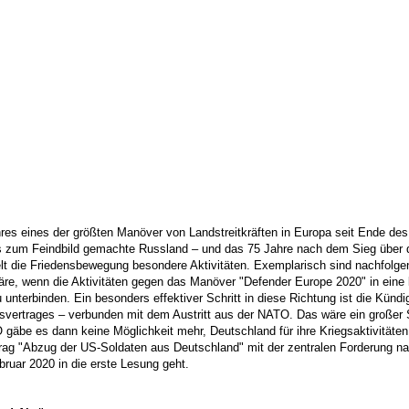
ahres eines der größten Manöver von Landstreitkräften in Europa seit Ende 
das zum Feindbild gemachte Russland – und das 75 Jahre nach dem Sieg über d
die Friedensbewegung besondere Aktivitäten. Exemplarisch sind nachfolgen
äre, wenn die Aktivitäten gegen das Manöver "Defender Europe 2020" in eine l
 unterbinden. Ein besonders effektiver Schritt in diese Richtung ist die Künd
vertrages – verbunden mit dem Austritt aus der NATO. Das wäre ein großer Sc
ATO gäbe es dann keine Möglichkeit mehr, Deutschland für ihre Kriegsaktivit
Antrag "Abzug der US-Soldaten aus Deutschland" mit der zentralen Forderung
ruar 2020 in die erste Lesung geht.