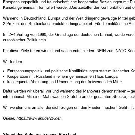
Entspannungspolitik und freundschaftliche kooperative Beziehungen mit Ru
Kanada gemeinsam formuliert wurde: „Das Zeitalter der Konfrontation und 
Während in Deutschland, Europa und der Welt dringend gewaltige Mittel ge
2 Prozent des Bruttoinlandsproduktes hingearbeitet. Für die militärische Au
Im 2+4-Vertrag von 1990, der Grundlage der deutschen Einheit, wurde ver
europäischer Politik sein.
Für diese Ziele treten wir ein und sagen entschieden: NEIN zum NATO-Kr
Wir fordern:
Entspannungspolitik und politische Konfliktlösungen statt militärischer Ko
Kooperation mit Russland in einem gemeinsamen Haus Europa
konsequente Abrüstung und Umverteilung der freiwerdenden Mittel
Dafür werden wir überall vor und während des Manövers demonstrieren – ge
international. Mit einer Mahnwachen-Stafette an der gesamten Strecke, recht
Wir wenden uns an alle, die sich Sorgen um den Frieden machen! Geht mit un
Quelle:
https://www.antidef20.de/
Stoppt den Aufmarsch gegen Russland