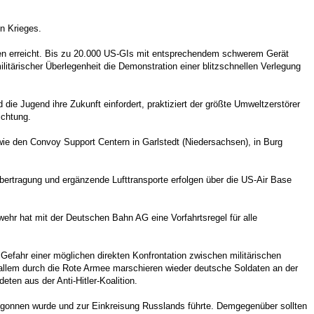
n Krieges.
ten erreicht. Bis zu 20.000 US-GIs mit entsprechendem schwerem Gerät
litärischer Überlegenheit die Demonstration einer blitzschnellen Verlegung
 Jugend ihre Zukunft einfordert, praktiziert der größte Umweltzerstörer
ichtung.
den Convoy Support Centern in Garlstedt (Niedersachsen), in Burg
ertragung und ergänzende Lufttransporte erfolgen über die US-Air Base
r hat mit der Deutschen Bahn AG eine Vorfahrtsregel für alle
Gefahr einer möglichen direkten Konfrontation zwischen militärischen
allem durch die Rote Armee marschieren wieder deutsche Soldaten an der
en aus der Anti-Hitler-Koalition.
egonnen wurde und zur Einkreisung Russlands führte. Demgegenüber sollten