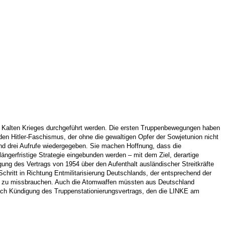
des Kalten Krieges durchgeführt werden. Die ersten Truppenbewegungen haben
en Hitler-Faschismus, der ohne die gewaltigen Opfer der Sowjetunion nicht
d drei Aufrufe wiedergegeben. Sie machen Hoffnung, dass die
ängerfristige Strategie eingebunden werden – mit dem Ziel, derartige
igung des Vertrags von 1954 über den Aufenthalt ausländischer Streitkräfte
hritt in Richtung Entmilitarisierung Deutschlands, der entsprechend der
äten zu missbrauchen. Auch die Atomwaffen müssten aus Deutschland
 nach Kündigung des Truppenstationierungsvertrags, den die LINKE am