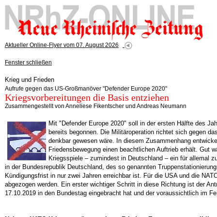
Aktueller Online-Flyer vom 07. August 2026
Fenster schließen
Krieg und Frieden
Aufrufe gegen das US-Großmanöver "Defender Europe 2020"
Kriegsvorbereitungen die Basis entziehen
Zusammengestellt von Anneliese Fikentscher und Andreas Neumann
Mit "Defender Europe 2020" soll in der ersten Hälfte des J
bereits begonnen. Die Militäroperation richtet sich gegen 
denkbar gewesen wäre. In diesem Zusammenhang entwickelt 
Friedensbewegung einen beachtlichen Auftrieb erhält. Gut w
Kriegsspiele – zumindest in Deutschland – ein für allemal zu
in der Bundesrepublik Deutschland, des so genannten Truppenstationierungs
Kündigungsfrist in nur zwei Jahren erreichbar ist. Für die USA und die N
abgezogen werden. Ein erster wichtiger Schritt in diese Richtung ist der 
17.10.2019 in den Bundestag eingebracht hat und der voraussichtlich im Feb