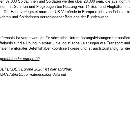
den 37.000 Soldatinnen und Soldaten werden über 20.000 sein, die aus Kon
en mit Schiffen und Flugzeugen bei Nutzung von 14 See- und Flughäfen in de
um. Der Hauptverlegezeitraum der US-Verbände in Europa reicht von Februar b
Soldaten und Soldatinnen verschiedener Bereiche der Bundeswehr.
räftebasis ist verantwortlich für sämtliche Unterstützungsleistungen für aus
tebasis für die Übung in erster Linie logistische Leistungen wie Transport und 
naler Territorialer Befehlshaber koordiniert diese und ist auch zuständig für
ngen/defender-europe-20
 DEFENDER Europe 2020" ist hier abrufbar:
247c7396f4/informationspaket-data.pdf