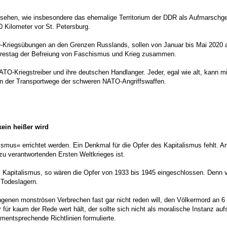
sehen, wie insbesondere das ehemalige Territorium der DDR als Aufmarschge
Kilometer vor St. Petersburg.
riegsübungen an den Grenzen Russlands, sollen von Januar bis Mai 2020 al
Jahrestag der Befreiung von Faschismus und Krieg zusammen.
TO-Kriegstreiber und ihre deutschen Handlanger. Jeder, egal wie alt, kann m
en der Transportwege der schweren NATO-Angriffswaffen.
kein heißer wird
us« errichtet werden. Ein Denkmal für die Opfer des Kapitalismus fehlt. Ans
zu verantwortenden Ersten Weltkrieges ist.
es Kapitalismus, so wären die Opfer von 1933 bis 1945 eingeschlossen. Denn
 Todeslagern.
genen monströsen Verbrechen fast gar nicht reden will, den Völkermord an 6 
 kaum der Rede wert hält, der sollte sich nicht als moralische Instanz auf
ementsprechende Richtlinien formulierte.