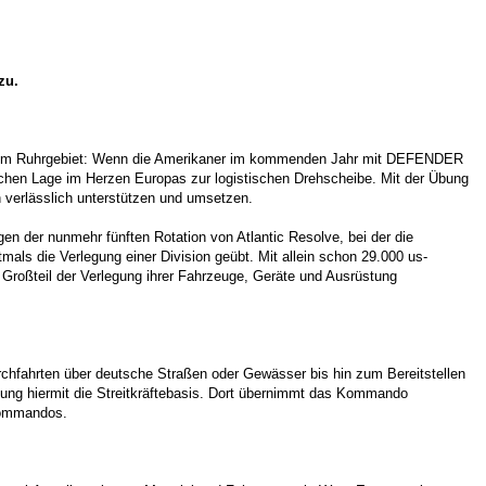
zu.
fen im Ruhrgebiet: Wenn die Amerikaner im kommenden Jahr mit DEFENDER
chen Lage im Herzen Europas zur logistischen Drehscheibe. Mit der Übung
 verlässlich unterstützen und umsetzen.
en der nunmehr fünften Rotation von Atlantic Resolve, bei der die
mals die Verlegung einer Division geübt. Mit allein schon 29.000 us-
 Großteil der Verlegung ihrer Fahrzeuge, Geräte und Ausrüstung
rchfahrten über deutsche Straßen oder Gewässer bis hin zum Bereitstellen
gung hiermit die Streitkräftebasis. Dort übernimmt das Kommando
skommandos.