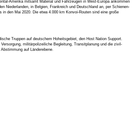
tinental-Amerika mitsamt Material und Fahrzeugen in West-Europa ankommen
n Niederlanden, in Belgien, Frankreich und Deutschland an, per Schienen-
is in den Mai 2020. Die etwa 4.000 km Konvoi-Routen sind eine große
ländische Truppen auf deutschem Hoheitsgebiet, den Host Nation Support.
Versorgung, militärpolizeiliche Begleitung, Transitplanung und die zivil-
 die Abstimmung auf Länderebene.