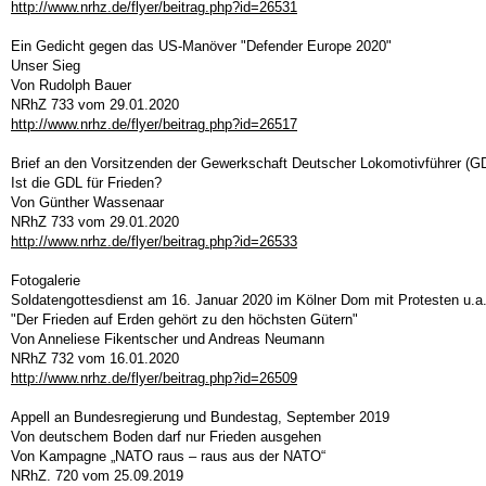
http://www.nrhz.de/flyer/beitrag.php?id=26531
Ein Gedicht gegen das US-Manöver "Defender Europe 2020"
Unser Sieg
Von Rudolph Bauer
NRhZ 733 vom 29.01.2020
http://www.nrhz.de/flyer/beitrag.php?id=26517
Brief an den Vorsitzenden der Gewerkschaft Deutscher Lokomotivführer (
Ist die GDL für Frieden?
Von Günther Wassenaar
NRhZ 733 vom 29.01.2020
http://www.nrhz.de/flyer/beitrag.php?id=26533
Fotogalerie
Soldatengottesdienst am 16. Januar 2020 im Kölner Dom mit Protesten u.
"Der Frieden auf Erden gehört zu den höchsten Gütern"
Von Anneliese Fikentscher und Andreas Neumann
NRhZ 732 vom 16.01.2020
http://www.nrhz.de/flyer/beitrag.php?id=26509
Appell an Bundesregierung und Bundestag, September 2019
Von deutschem Boden darf nur Frieden ausgehen
Von Kampagne „NATO raus – raus aus der NATO“
NRhZ. 720 vom 25.09.2019