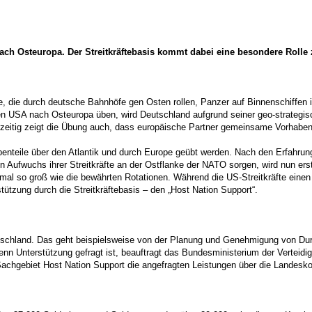
ch Osteuropa. Der Streitkräftebasis kommt dabei eine besondere Rolle 
ge, die durch deutsche Bahnhöfe gen Osten rollen, Panzer auf Binnenschif
en USA nach Osteuropa üben, wird Deutschland aufgrund seiner geo-strategis
hzeitig zeigt die Übung auch, dass europäische Partner gemeinsame Vorhaben
penteile über den Atlantik und durch Europe geübt werden. Nach den Erfahrung
n Aufwuchs ihrer Streitkräfte an der Ostflanke der NATO sorgen, wird nun erst
mal so groß wie die bewährten Rotationen. Während die US-Streitkräfte einen
tützung durch die Streitkräftebasis – den „Host Nation Support“.
Deutschland. Das geht beispielsweise von der Planung und Genehmigung von Du
n Unterstützung gefragt ist, beauftragt das Bundesministerium der Verteidi
 Sachgebiet Host Nation Support die angefragten Leistungen über die Lande