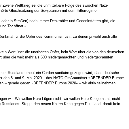
Zweite Weltkrieg sei die unmittelbare Folge des zwischen Nazi-
örte Gleichsetzung der Sowjetunion mit dem Hitlerregime.
en oder in Straßen) noch immer Denkmäler und Gedenkstätten gibt, die
und Tor öffnet.«
»Denkmal für die Opfer des Kommunismus«, zu denen ja wohl auch alle
 kein Wort über die unerhörten Opfer, kein Wort über die von den deutschen
rt über die weit mehr als 600 niedergemachten und niedergebrannten
ss um Russland erneut ein Cordon sanitaire gezogen wird, dass deutsche
h über den 8. und 9. Mai 2020 – das NATO-Großmanöver »DEFENDER Europe
tionen – gerade gegen »DEFENDER Europe 2020« – wir aktiv teilnehmen.
en wir: Wir wollen Eure Lügen nicht, wir wollen Eure Kriege nicht, nicht
ng Russlands. Stoppt den neuen Kalten Krieg gegen Russland, damit kein