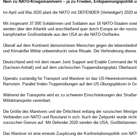
Nein zu NATO-Kriegsmanövern – ja zu Frieden, Entspannungspolitik 
Im April und Mai 2020 plant die NATO mit DEFENDER (Verteidiger!) 2020 ei
Mit insgesamt 37.000 Soldatinnen und Soldaten aus 16 NATO-Staaten sowie
werden über den Atlantik und anschließend quer durch Europa an die russisc
kampfstarker Großverbände aus den USA an die NATO-Ostflanke.
Überall auf dem Kontinent demonstrieren Menschen gegen die lebensbedrohe
und Klimakiller Militär unbeeindruckt seine Rituale. Die Verhinderung dieses
Deutschland wird mit dem neuen Joint Support and Enable Command der N
(Sachsen-Anhalt) und auf dem sächsischen Truppenübungsplatz Oberlausit
Operativ zuständig für Transport und Manöver ist das US-Heereskommando 
Ramstein. Parallel finden Truppenübungen auf den US-Übungsplätzen in Gra
Während der Transporte wird es zu schweren Einschränkungen des Straßen-
Militärtransporte vereinbart.
Die Größe des Manövers und die Örtlichkeit entlang der russischen Westgre
Verbänden von NATO und Russland in sich. Auch der Zeitpunkt wurde nicht
russischen Grenze auf. Mit Defender 2020 senden die USA, Großbritannien 
Das Manöver ist eine erneute Zuspitzung der Konfrontationspolitik von N