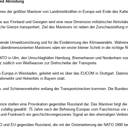
und Abrüstung
nes der größten Manöver von Landstreitkräften in Europa seit Ende des Kalte
 aus Finnland und Georgien wird eine neue Dimension militärischer Aktivitä
he Grenze transportiert. Ziel des Manövers ist neben der Zurschaustellung mi
nde Umweltzerstörung und für die Eindämmung des Klimawandels. Während die
 überdimensionierten Manövers wäre ein erster kleiner Schritt in die richtige R
ATO in Ulm, den Umschlaghäfen Hamburg, Bremerhaven und Nordenham sowie 
z südlich von Weißwasser zur Drehscheibe der Transporte.
Europa in Wiesbaden, geleitet wird es über das EUCOM in Stuttgart. Datenüb
fenwöhr und Hohenfels in Bayern statt.
 und Schienenverkehrs entlang der Transportstrecken kommen. Die Bundesweh
nze stellen eine Provokation gegenüber Russland dar. Das Manöver birgt die 
 zufällig gewählt: 75 Jahre nach der Befreiung Europas vom Faschismus vor 
und Frankreich ein geschichtsvergessenes Signal an den ehemaligen Verbündet
ATO und EU gegenüber Russland, die mit der Osterweiterung der NATO 1990 b