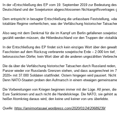
In der »Entschließung des EP vom 19. September 2019 zur Bedeutung des e
Deutschland und der Sowjetunion abgeschlossenen Nichtangriffsvertrages 
Dem entspricht in besagter Entschließung die unfassbare Feststellung, »da
totalitäre Regime verherrlichen, was der Verfälschung historischer Tatsach
Also weg mit dem Denkmal für die im Kampf um Berlin gefallenen sowjetis
gezählt werden müssen, die Hitlerdeutschland vor den Truppen der »totalitä
In der Entschließung des EP findet sich kein einziges Wort über den gewalt
Faschisten auf dem Rückzug verbrannte sowjetische Erde – 2.000 km tief, 
belorussischen Dörfer, kein Wort über all die anderen ungezählten Verbrech
Die da über die Verfälschung historischer Tatsachen durch Russland reden,
Panzer wieder vor Russlands Grenzen stehen, und dass ausgerechnet im 
2020« mit 37.000 Soldaten stattfindet. Ostern hingegen wird pausiert. Ni
Denn NATO-Staaten proben den Aufmarsch in einem etwaigen gemeinsame
Die Vorbereitungen von Kriegen beginnen immer mit der Lüge. All jenen, die
Eure Sanktionen und auch nicht die Handelskriege. Die NATO, sie gehört au
heißer Atomkrieg daraus wird, den keine und keiner von uns überlebte.
Quelle:
https://amirmortasawi.wordpress.com/2020/01/24/20689239/