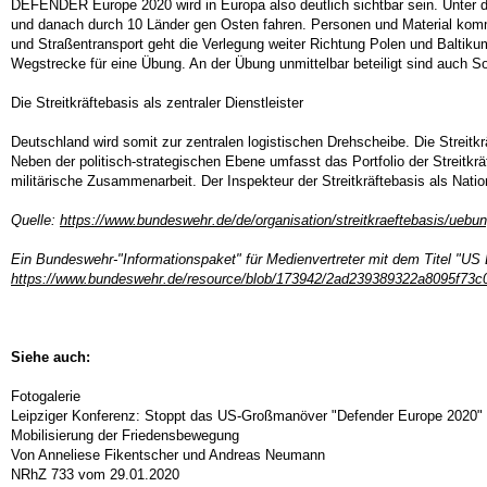
DEFENDER Europe 2020 wird in Europa also deutlich sichtbar sein. Unter 
und danach durch 10 Länder gen Osten fahren. Personen und Material komm
und Straßentransport geht die Verlegung weiter Richtung Polen und Baltik
Wegstrecke für eine Übung. An der Übung unmittelbar beteiligt sind auch 
Die Streitkräftebasis als zentraler Dienstleister
Deutschland wird somit zur zentralen logistischen Drehscheibe. Die Streitk
Neben der politisch-strategischen Ebene umfasst das Portfolio der Streitkräf
militärische Zusammenarbeit. Der Inspekteur der Streitkräftebasis als Natio
Quelle:
https://www.bundeswehr.de/de/organisation/streitkraeftebasis/uebu
Ein Bundeswehr-"Informationspaket" für Medienvertreter mit dem Titel "US
https://www.bundeswehr.de/resource/blob/173942/2ad239389322a8095f73c0
Siehe auch:
Fotogalerie
Leipziger Konferenz: Stoppt das US-Großmanöver "Defender Europe 2020"
Mobilisierung der Friedensbewegung
Von Anneliese Fikentscher und Andreas Neumann
NRhZ 733 vom 29.01.2020