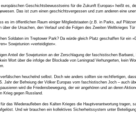
uropäischen Geschichtsbewusstseins für die Zukunft Europas« heißt es, der 
gewesen. Das ist zum einen geschichtsvergessen und zum anderen eine unerh
ss es im öffentlichen Raum einiger Mitgliedstaaten (z.B. in Parks, auf Plätz
en über die Ursachen, den Verlauf und die Folgen des Zweiten Weltkrieges Tür 
chen Soldaten im Treptower Park? Da würde gleich Platz geschaffen für ein 
ren« Sowjetunion »verteidigten«.
igen Anteil der Sowjetunion an der Zerschlagung der faschistischen Barbarei,
kein Wort über die infolge der Blockade von Leningrad Verhungerten, kein Wo
en.
 verfälschen heuchelnd selbst. Doch wie anders sollten sie rechtfertigen, da
75. Jahr der Befreiung der Völker Europas vom faschistischen Joch – auc
cht pausieren wird die Friedensbewegung, der wir angehören und an deren Ak
n Krieg gegen Russland.
 für das Wiederaufleben des Kalten Krieges die Hauptverantwortung tragen, sag
fgelöst. Und wir brauchen ein kollektives Sicherheitssystem unter Beteiligu