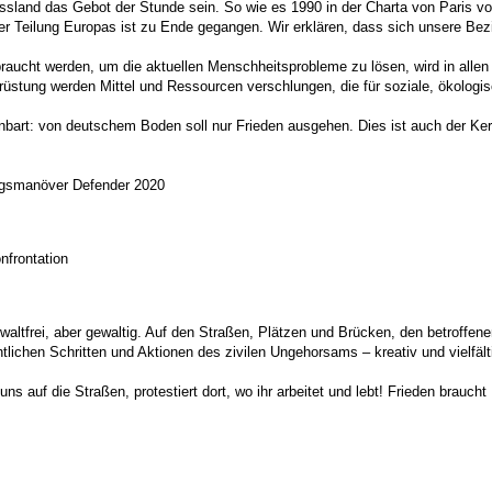
ssland das Gebot der Stunde sein. So wie es 1990 in der Charta von Paris v
der Teilung Europas ist zu Ende gegangen. Wir erklären, dass sich unsere B
braucht werden, um die aktuellen Menschheitsprobleme zu lösen, wird in alle
früstung werden Mittel und Ressourcen verschlungen, die für soziale, ökologis
einbart: von deutschem Boden soll nur Frieden ausgehen. Dies ist auch der 
iegsmanöver Defender 2020
nfrontation
waltfrei, aber gewaltig. Auf den Straßen, Plätzen und Brücken, den betroffe
lichen Schritten und Aktionen des zivilen Ungehorsams – kreativ und vielfält
s auf die Straßen, protestiert dort, wo ihr arbeitet und lebt! Frieden brau