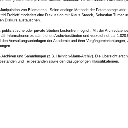
Manipulation von Bildmaterial: Seine analoge Methode der Fotomontage wirkt i
trid Frohloff moderiert eine Diskussion mit Klaus Staeck, Sebastian Turner un
hen Diskurs austauschen.
 publizistische oder private Studien kostenfrei möglich. Mit der Archivdate
nthält Informationen zu sämtlichen Archivbeständen und verzeichnet ca. 1.020.
en Verwaltungsunterlagen der Akademie und ihrer Vorgängereinrichtungen, z
lungen.
n Archiven und Sammlungen (z.B. Heinrich-Mann-Archiv). Die Übersicht ersche
Beständen und Teilbeständen sowie den dazugehörigen Klassifikationen.