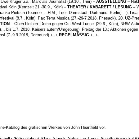
Uwe Krüger u.a.: Marx als Journalist (19.10., Trier) –
AUSSTELLUNG
– Nakb
ival Köln (Kernzeit 21.-30.9., Köln) –
THEATER / KABARETT
/ LESUNG –
W
uke Pietsch (Tournee ... FfM., Trier, Darmstadt, Dortmund, Berlin, ...), Lisa 
festival (8.7., Köln), Pax Terra Musica (27.-29-7.2018, Friesack), 20. UZ-Pre
KTION
– Oben bleiben. Demo gegen Ost-West-Tunnel (29.6., Köln), NRW-Aktion
... bis 1.7. 2018, Kaiserslautern/Umgebung), Freitag der 13.: Aktionen gegen
dens! (7.-9.9.2018, Dortmund) +++
REGELMÄSSIG
+++
ine-Katalog des grafischen Werkes von John Heartfield vor.
ultz (Präsentation), Klaus Staeck, Sebastian Turner, Annette Vowinckel (Ge