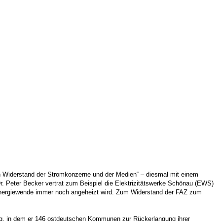
n Widerstand der Stromkonzerne und der Medien“ – diesmal mit einem
r. Peter Becker vertrat zum Beispiel die Elektrizitätswerke Schönau (EWS)
e Energiewende immer noch angeheizt wird. Zum Widerstand der FAZ zum
ing, in dem er 146 ostdeutschen Kommunen zur Rückerlangung ihrer