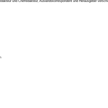
 Redakteur und Chefredakteur, Auslandskorrespondent und Herausgeber verschi
n