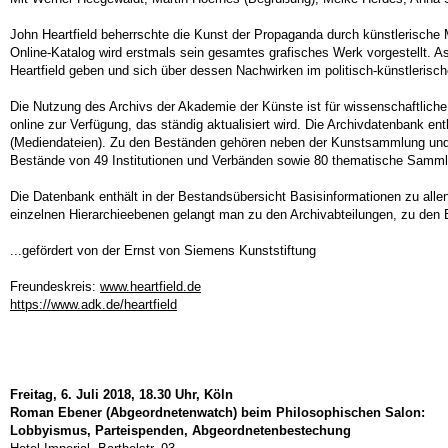
John Heartfield beherrschte die Kunst der Propaganda durch künstlerische 
Online-Katalog wird erstmals sein gesamtes grafisches Werk vorgestellt. As
Heartfield geben und sich über dessen Nachwirken im politisch-künstlerisc
Die Nutzung des Archivs der Akademie der Künste ist für wissenschaftliche,
online zur Verfügung, das ständig aktualisiert wird. Die Archivdatenbank e
(Mediendateien). Zu den Beständen gehören neben der Kunstsammlung und d
Bestände von 49 Institutionen und Verbänden sowie 80 thematische Samm
Die Datenbank enthält in der Bestandsübersicht Basisinformationen zu alle
einzelnen Hierarchieebenen gelangt man zu den Archivabteilungen, zu den 
...gefördert von der Ernst von Siemens Kunststiftung
Freundeskreis:
www.heartfield.de
https://www.adk.de/heartfield
Freitag, 6. Juli 2018, 18.30 Uhr, Köln
Roman Ebener (Abgeordnetenwatch) beim Philosophischen Salon:
Lobbyismus, Parteispenden, Abgeordnetenbestechung