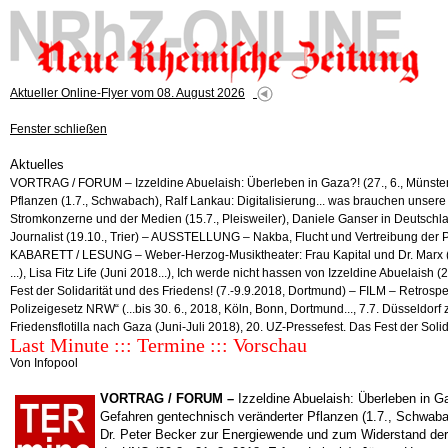
Aktueller Online-Flyer vom 08. August 2026
Fenster schließen
Aktuelles
VORTRAG / FORUM – Izzeldine Abuelaish: Überleben in Gaza?! (27., 6., Münster, 
Pflanzen (1.7., Schwabach), Ralf Lankau: Digitalisierung... was brauchen unser
Stromkonzerne und der Medien (15.7., Pleisweiler), Daniele Ganser in Deutschlan
Journalist (19.10., Trier) – AUSSTELLUNG – Nakba, Flucht und Vertreibung der Pa
KABARETT / LESUNG – Weber-Herzog-Musiktheater: Frau Kapital und Dr. Marx (Tournee
...), Lisa Fitz Life (Juni 2018...), Ich werde nicht hassen von Izzeldine Abuelais
Fest der Solidarität und des Friedens! (7.-9.9.2018, Dortmund) – FILM – Retr
Polizeigesetz NRW“ (...bis 30. 6., 2018, Köln, Bonn, Dortmund..., 7.7. Düsseldor
Friedensflotilla nach Gaza (Juni-Juli 2018), 20. UZ-Pressefest. Das Fest der S
Last Minute ::: Termine ::: Vorschau
Von Infopool
VORTRAG / FORUM
–
Izzeldine Abuelaish: Überleben in Ga
Gefahren gentechnisch veränderter Pflanzen (1.7., Schwabac
Dr. Peter Becker zur Energiewende und zum Widerstand der 