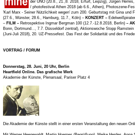
der UNO (20.8., 21.,8. 2018, Erfurt, Leipzig),
Jürgen Herres, 
/ photofestival Athen 2018 (ab 6.6., Athen), Photoszene-Fest
'Karl Marx - Seiner Nützlichkeit wegen' zum 200. Geburtstag mit Gina und Fra
(27.6., Münster, 28.6., Hamburg, 11.7., Köln) –
KONZERT
–
Edelweißpiraten
–
FILM
–
Retrospektive Ingmar Bergman 100 (12.7.-12.8.2018, Berlin)
– A
Bonn, Dortmund..., 7.7. Düsseldorf zentral), Aktionswoche Stopp Ramstein (
(Juni-Juli 2018), 20. UZ-Pressefest. Das Fest der Solidarität und des Frie
VORTRAG / FORUM
Donnerstag, 28. Juni, 20 Uhr, Berlin
Heartfield Online. Das grafische Werk
Akademie der Künste, Plenarsaal, Pariser Platz 4
Die Akademie der Künste stellt in einer ersten Veranstaltung den neuen Onl
Mit Werner Heegewaldt, Martin Hoernes (Begrüßung), Meike Herdes, Anna Sch