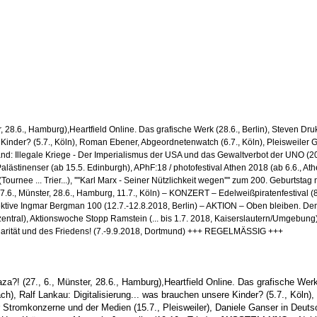
28.6., Hamburg),Heartfield Online. Das grafische Werk (28.6., Berlin), Steven Dr
e Kinder? (5.7., Köln), Roman Ebener, Abgeordnetenwatch (6.7., Köln), Pleisweile
d: Illegale Kriege - Der Imperialismus der USA und das Gewaltverbot der UNO (20.8.
lästinenser (ab 15.5. Edinburgh), APhF:18 / photofestival Athen 2018 (ab 6.6., Ath
 ... Trier...), ''''Karl Marx - Seiner Nützlichkeit wegen'''' zum 200. Geburtstag m
h (27.6., Münster, 28.6., Hamburg, 11.7., Köln) – KONZERT – Edelweißpiratenfestival 
ospektive Ingmar Bergman 100 (12.7.-12.8.2018, Berlin) – AKTION – Oben bleiben.
f zentral), Aktionswoche Stopp Ramstein (... bis 1.7. 2018, Kaiserslautern/Umgebung
olidarität und des Friedens! (7.-9.9.2018, Dortmund) +++ REGELMÄSSIG +++
za?! (27., 6., Münster, 28.6., Hamburg),Heartfield Online. Das grafische Werk 
h), Ralf Lankau: Digitalisierung... was brauchen unsere Kinder? (5.7., Köln)
Stromkonzerne und der Medien (15.7., Pleisweiler),
Daniele Ganser in Deutsc