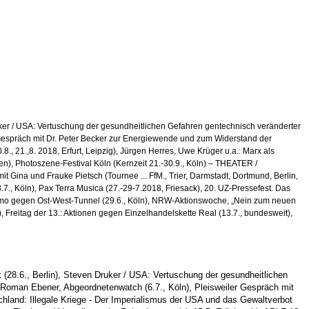
uker / USA: Vertuschung der gesundheitlichen Gefahren gentechnisch veränderter
r Gespräch mit Dr. Peter Becker zur Energiewende und zum Widerstand der
, 21.,8. 2018, Erfurt, Leipzig), Jürgen Herres, Uwe Krüger u.a.: Marx als
en), Photoszene-Festival Köln (Kernzeit 21.-30.9., Köln) – THEATER /
it Gina und Frauke Pietsch (Tournee ... FfM., Trier, Darmstadt, Dortmund, Berlin,
(8.7., Köln), Pax Terra Musica (27.-29-7.2018, Friesack), 20. UZ-Pressefest. Das
 Demo gegen Ost-West-Tunnel (29.6., Köln), NRW-Aktionswoche, „Nein zum neuen
), Freitag der 13.: Aktionen gegen Einzelhandelskette Real (13.7., bundesweit),
(28.6., Berlin),
Steven Druker / USA: Vertuschung der gesundheitlichen
, Roman Ebener, Abgeordnetenwatch (6.7., Köln), Pleisweiler Gespräch mit
hland: Illegale Kriege - Der Imperialismus der USA und das Gewaltverbot