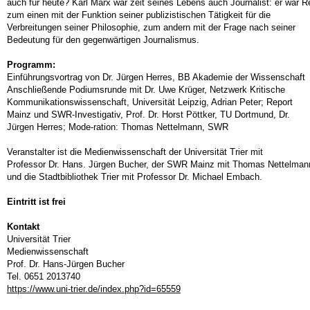
auch für heute? Karl Marx war zeit seines Lebens auch Journalist: er war
zum einen mit der Funktion seiner publizistischen Tätigkeit für die
Verbreitungen seiner Philosophie, zum andern mit der Frage nach seiner
Bedeutung für den gegenwärtigen Journalismus.
Programm:
Einführungsvortrag von Dr. Jürgen Herres, BB Akademie der Wissenschaft
Anschließende Podiumsrunde mit Dr. Uwe Krüger, Netzwerk Kritische
Kommunikationswissenschaft, Universität Leipzig, Adrian Peter; Report
Mainz und SWR-Investigativ, Prof. Dr. Horst Pöttker, TU Dortmund, Dr.
Jürgen Herres; Mode-ration: Thomas Nettelmann, SWR
Veranstalter ist die Medienwissenschaft der Universität Trier mit
Professor Dr. Hans. Jürgen Bucher, der SWR Mainz mit Thomas Nettelman
und die Stadtbibliothek Trier mit Professor Dr. Michael Embach.
Eintritt ist frei
Kontakt
Universität Trier
Medienwissenschaft
Prof. Dr. Hans-Jürgen Bucher
Tel. 0651 2013740
https://www.uni-trier.de/index.php?id=65559