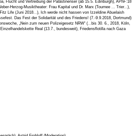
a, Flucht und Vertreibung der Palästinenser (ab 15.5. Edinburgh), APhF:18
eber-Herzog-Musiktheater: Frau Kapital und Dr. Marx (Tournee ... Trier...),
Fitz Life (Juni 2018...), Ich werde nicht hassen von Izzeldine Abuelaish
ssefest. Das Fest der Solidarität und des Friedens! (7.-9.9.2018, Dortmund)
swoche, „Nein zum neuen Polizeigesetz NRW“ (...bis 30. 6., 2018, Köln,
 Einzelhandelskette Real
(13.7., bundesweit), Friedensflotilla nach Gaza
spräch), Astrid Frohloff (Moderation)