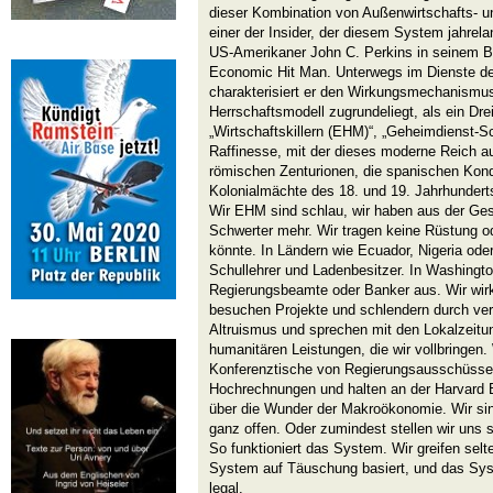
dieser Kombination von Außenwirtschafts- und
einer der Insider, der diesem System jahrel
US-Amerikaner John C. Perkins in seinem B
Economic Hit Man. Unterwegs im Dienste der
charakterisiert er den Wirkungsmechanismus
Herrschaftsmodell zugrundeliegt, als ein Dr
„Wirtschaftskillern (EHM)“, „Geheimdienst-Sc
Raffinesse, mit der dieses moderne Reich auf
römischen Zenturionen, die spanischen Konq
Kolonialmächte des 18. und 19. Jahrhundert
Wir EHM sind schlau, wir haben aus der Gesc
Schwerter mehr. Wir tragen keine Rüstung od
könnte. In Ländern wie Ecuador, Nigeria oder
Schullehrer und Ladenbesitzer. In Washingto
Regierungsbeamte oder Banker aus. Wir wir
besuchen Projekte und schlendern durch ver
Altruismus und sprechen mit den Lokalzeitu
humanitären Leistungen, die wir vollbringen.
Konferenztische von Regierungsausschüssen 
Hochrechnungen und halten an der Harvard 
über die Wunder der Makroökonomie. Wir sin
ganz offen. Oder zumindest stellen wir uns 
So funktioniert das System. Wir greifen selte
System auf Täuschung basiert, und das Syste
legal.