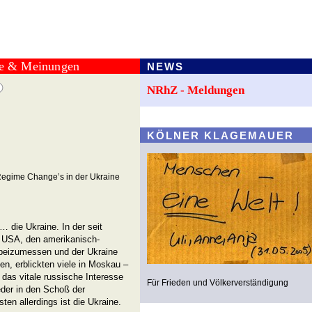
te & Meinungen
NEWS
NRhZ - Meldungen
KÖLNER KLAGEMAUER
Regime Change’s in der Ukraine
 die Ukraine. In der seit
 USA, den amerikanisch-
 beizumessen und der Ukraine
fen, erblickten viele in Moskau –
das vitale russische Interesse
Für Frieden und Völkerverständigung
ieder in den Schoß der
n allerdings ist die Ukraine.