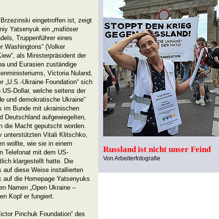
rzezinski eingetroffen ist, zeigt
niy Yatsenyuk ein „mafiöser
dels, Truppenführer eines
r Washingtons“ (Volker
iew“, als Ministerpräsident der
opa und Eurasien zuständige
enministeriums, Victoria Nuland,
 „U.S.-Ukraine Foundation“ sich
en US-Dollar, welche seitens der
de und demokratische Ukraine“
s im Bunde mit ukrainischen
 Deutschland aufgewiegelten,
an die Macht geputscht worden.
nterstützten Vitali Klitschko,
n wollte, wie sie in einem
Russland ist nicht unser Feind
en Telefonat mit dem US-
Von Arbeiterfotografie
ich klargestellt hatte. Die
s auf diese Weise installierten
ick auf die Homepage Yatsenyuks
chen Namen „Open Ukraine –
en Kopf er fungiert.
Victor Pinchuk Foundation“ des