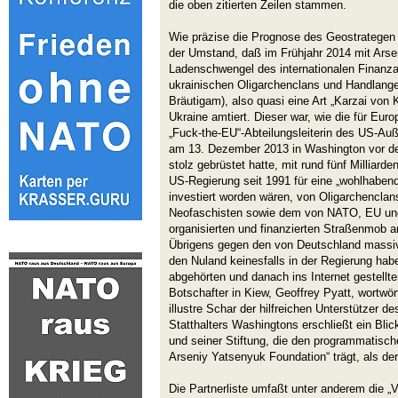
die oben zitierten Zeilen stammen.
Wie präzise die Prognose des Geostrategen B
der Umstand, daß im Frühjahr 2014 mit Arse
Ladenschwengel des internationalen Finanza
ukrainischen Oligarchenclans und Handlange
Bräutigam), also quasi eine Art „Karzai von K
Ukraine amtiert. Dieser war, wie die für Eur
„Fuck-the-EU“-Abteilungsleiterin des US-Auß
am 13. Dezember 2013 in Washington vor der
stolz gebrüstet hatte, mit rund fünf Milliard
US-Regierung seit 1991 für eine „wohlhaben
investiert worden wären, von Oligarchenclan
Neofaschisten sowie dem von NATO, EU und
organisierten und finanzierten Straßenmob 
Übrigens gegen den von Deutschland massiv u
den Nuland keinesfalls in der Regierung habe
abgehörten und danach ins Internet gestellt
Botschafter in Kiew, Geoffrey Pyatt, wortwörtl
illustre Schar der hilfreichen Unterstützer de
Statthalters Washingtons erschließt ein Bl
und seiner Stiftung, die den programmatis
Arseniy Yatsenyuk Foundation“ trägt, als der
Die Partnerliste umfaßt unter anderem die „