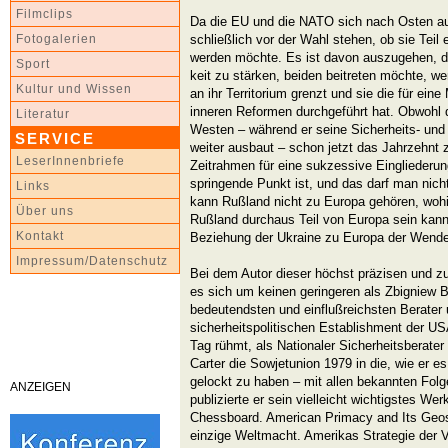
Filmclips
Da die EU und die NATO sich nach Osten au
schließlich vor der Wahl stehen, ob sie Teil 
Fotogalerien
werden möchte. Es ist davon auszugehen, da
Sport
keit zu stärken, beiden beitreten möchte, w
Kultur und Wissen
an ihr Territorium grenzt und sie die für ein
inneren Reformen durchgeführt hat. Obwohl d
Literatur
Westen – während er seine Sicherheits- und
SERVICE
weiter ausbaut – schon jetzt das Jahrzehnt
LeserInnenbriefe
Zeitrahmen für eine sukzessive Eingliederu
springende Punkt ist, und das darf man nich
Links
kann Rußland nicht zu Europa gehören, woh
Über uns
Rußland durchaus Teil von Europa sein kann
Kontakt
Beziehung der Ukraine zu Europa der Wendep
Impressum/Datenschutz
Bei dem Autor dieser höchst präzisen und zu
es sich um keinen geringeren als Zbigniew B
bedeutendsten und einflußreichsten Berater
sicherheitspolitischen Establishment der US
Tag rühmt, als Nationaler Sicherheitsberat
Carter die Sowjetunion 1979 in die, wie er e
gelockt zu haben – mit allen bekannten Folg
ANZEIGEN
publizierte er sein vielleicht wichtigstes We
Chessboard. American Primacy and Its Geost
einzige Weltmacht. Amerikas Strategie der V