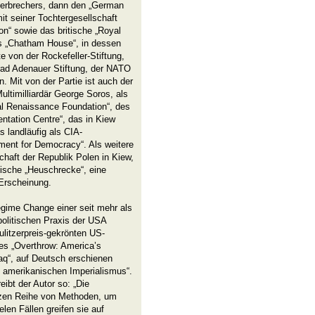
verbrechers, dann den „German
it seiner Tochtergesellschaft
on“ sowie das britische „Royal
als „Chatham House“, in dessen
 von der Rockefeller-Stiftung,
rad Adenauer Stiftung, der NATO
. Mit von der Partie ist auch der
ultimilliardär George Soros, als
nal Renaissance Foundation“, des
tation Centre“, das in Kiew
s landläufig als CIA-
ment for Democracy“. Als weitere
chaft der Republik Polen in Kiew,
sische „Heuschrecke“, eine
Erscheinung.
egime Change einer seit mehr als
politischen Praxis der USA
ulitzerpreis-gekrönten US-
es „Overthrow: America’s
aq“, auf Deutsch erschienen
s amerikanischen Imperialismus“.
bt der Autor so: „Die
anzen Reihe von Methoden, um
len Fällen greifen sie auf