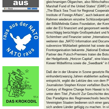
gleichnamigen Oligarchen, also Wirtschafts
Marshall Fund of the United States“ (GMF) m
„The Black Sea Trust for Regional Cooperati
Institute of Foreign Affairs“, auch bekannt 
Rahmen wiederum einzelne Schlüsselprojekte
der Bill&Melinda Gates Foundation, der Kon
oder der EU finanziert und gesponsert werden
einschlägig berüchtigte Großspekulant und M
Schirmherr und Finanzier seiner „Internatio
weiteren das „NATO Information and Documen
subversive Wühlarbeit geleistet hat sowie da
Frontorganisation bekannte „National Endow
Partner des Putsch-Premiers traten die Bots
der Hedgefonds „Horizon Capital“, eine klas
Kiewer Möbelfirma sowie die „Swedbank“ in 
Daß der in der Ukraine in Szene gesetzte R
einhundertzwanzig Jahren etablierten außen
entspricht, ergibt die Lektüre des von dem P
Journalisten Stephen Kinzer verfaßten Buch
Century of Regime Change from Hawaii to Ir
unter dem Titel „Putsch! Zur Geschichte de
Das Paradigma des Regimewechsels beschrei
Vereinigten Staaten bedienen sich einer g
sich andere Länder gefügig zu machen. In vie