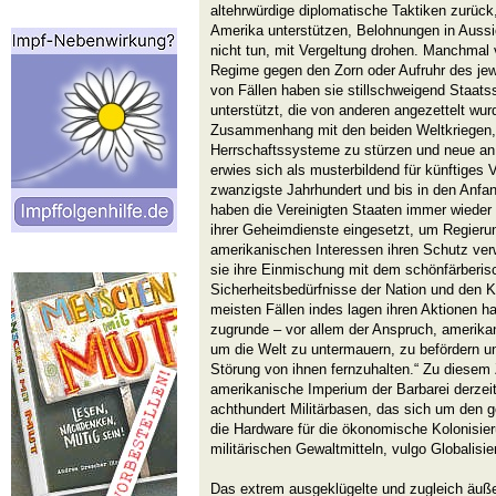
altehrwürdige diplomatische Taktiken zurück
Amerika unterstützen, Belohnungen in Aussic
nicht tun, mit Vergeltung drohen. Manchmal 
Regime gegen den Zorn oder Aufruhr des jewe
von Fällen haben sie stillschweigend Staats
unterstützt, die von anderen angezettelt wu
Zusammenhang mit den beiden Weltkriegen, 
Herrschaftssysteme zu stürzen und neue an
erwies sich als musterbildend für künftiges
zwanzigste Jahrhundert und bis in den Anfa
haben die Vereinigten Staaten immer wieder d
ihrer Geheimdienste eingesetzt, um Regieru
amerikanischen Interessen ihren Schutz ve
sie ihre Einmischung mit dem schönfärberis
Sicherheitsbedürfnisse der Nation und den Ka
meisten Fällen indes lagen ihren Aktionen 
zugrunde – vor allem der Anspruch, amerika
um die Welt zu untermauern, zu befördern un
Störung von ihnen fernzuhalten.“ Zu diesem
amerikanische Imperium der Barbarei derzeit
achthundert Militärbasen, das sich um den 
die Hardware für die ökonomische Kolonisie
militärischen Gewaltmitteln, vulgo Globalisier
Das extrem ausgeklügelte und zugleich äußer