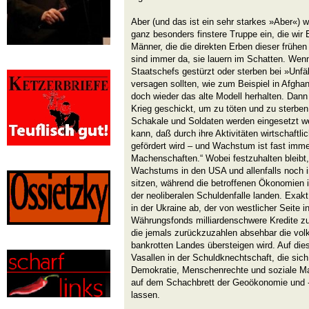
Aber (und das ist ein sehr starkes »Aber«) we
ganz besonders finstere Truppe ein, die wi
Männer, die die direkten Erben dieser frühen
sind immer da, sie lauern im Schatten. Wen
Staatschefs gestürzt oder sterben bei »Unf
versagen sollten, wie zum Beispiel in Afgha
doch wieder das alte Modell herhalten. Dan
Krieg geschickt, um zu töten und zu sterbe
Schakale und Soldaten werden eingesetzt w
kann, daß durch ihre Aktivitäten wirtschaft
gefördert wird – und Wachstum ist fast immer
Machenschaften.“ Wobei festzuhalten bleibt,
Wachstums in den USA und allenfalls noch in
sitzen, während die betroffenen Ökonomien 
der neoliberalen Schuldenfalle landen. Exakt 
in der Ukraine ab, der von westlicher Seite i
Währungsfonds milliardenschwere Kredite z
die jemals zurückzuzahlen absehbar die volk
bankrotten Landes übersteigen wird. Auf die
Vasallen in der Schuldknechtschaft, die sic
Demokratie, Menschenrechte und soziale Mar
auf dem Schachbrett der Geoökonomie und -s
lassen.