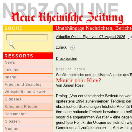
Unabhängige Nachrichten, Berich
SUCHE
Aktueller Online-Flyer vom 07. August 2026
zurück
RESSORTS
Druckversion
News
Krieg und Frieden
Lokales
Geoökonomische und -politische Aspekte des 
Inland
Mourir pour Kiev?
Arbeit und Soziales
Von Jürgen Rose
Wirtschaft und Umwelt
Prolog: „Von entscheidender Bedeutung war …
Globales
spätestens 1994 zunehmenden Tendenz der
ukrainischen Beziehungen höchste Priorität
Krieg und Frieden
ihre neue nationale Freiheit bewahren zu hel
Kommentar
sogar die sogenannten Westler – eine gegen 
Glossen
gerichtete Politik, die Ukraine schließlich w
Gemeinschaft zurückzuholen. … Am wichtigste
Medien