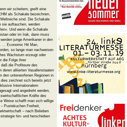
nn wir scheitern, greift eine
r EHM als Schakale bezeichnen,
 Weltreiche sind. Die Schakale
n sie auftauchen, werden
ällen«. Und wenn die Schakale
nistan oder im Irak, dann muss
n werden junge Amerikaner in den
n. … Economic Hit Man,
erden, so lange man nachweisen
liches Wachstum erzeugt oder
 die Folge ihrer
 daß die Profiteure des
 deren alliierten Vasallenstaaten
in den unterworfenen Regionen in
dies zeichnet sich bereits jetzt
nklusive Internationalem
ugesagt und angedreht werden,
swirtschaftlichen Kräfte des
se Weise schafft man sich willige
h – Pustekuchen Freiheit,
ktwirtschaft – nach Belieben
trategie hin- und herschieben