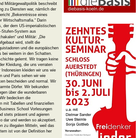
 Militärgewaltpolitik beschreibt
ang zu Diensten war, nämlich der
ericht „Bekenntnisse eines
 Wirtschaftsmafia.“ Darin
, der dem US-imperialistischen
ei-Stufen-System aus
hakalen“ und Militär: „Die
gebaut wird, stellt die
uistadoren und die europäischen
s bei weitem in den Schatten.
hichte gelernt. Wir tragen keine
er Kleidung, die uns verraten
 Indonesien kleiden wir uns wie
n und Paris sehen wir wie
ken bescheiden und normal. Wir
armte Dörfer. Wir bekunden
ngen über die wunderbaren
 Wir bedecken die
mit Tabellen und finanziellen
Business School Vorlesungen
d stets präsent und agieren
so dar und werden so akzeptiert.
n zu illegalen Mitteln, weil das
m ist von der Definition her