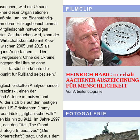
sdehnen, wird die Ukraine
FILMCLIP
einer dieser Organisationen
ß sie, um ihre Eigenständig-
enn deren Einzugsbereich einmal
e Mitgliedschaft notwendigen
ies Zeit brauchen wird, kann der
 Wirtschaftskontakte mit Kiew
 zwischen 2005 und 2015 als
ng ins Auge fassen. … Der
t vergessen: Ohne die Ukraine
ingegen die Ukraine ohne
. … Tatsächlich könnte die
HEINRICH HABIG ::: erhält
unkt für Rußland selbst sein.“
AACHENER AUSZEICHNUNG
FÜR MENSCHLICHKEIT
gleich eiskalten Analyse handelt
rzezinski, einen der
Von Arbeiterfotografie
 und Akteure im außen- und
A, der sich bis auf den heutigen
er des US-Präsidenten Jimmy
FOTOGALERIE
s ausdrückt, „afghanische Falle“
en bis hin zu 9/11. Im Jahre 1997
rk, das den Titel „The Grand
rategic Imperatives“ („Die
orherrschaft“) trägt, und aus dem