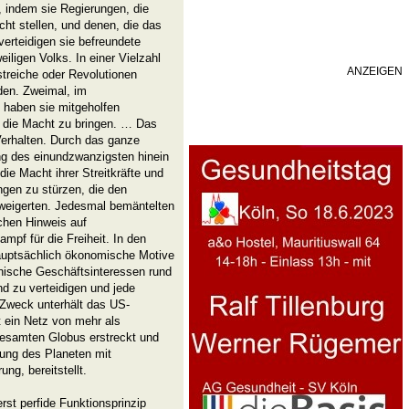
, indem sie Regierungen, die
ht stellen, und denen, die das
verteidigen sie befreundete
iligen Volks. In einer Vielzahl
ANZEIGEN
streiche oder Revolutionen
rden. Zweimal, im
haben sie mitgeholfen
 die Macht zu bringen. … Das
 Verhalten. Durch das ganze
ng des einundzwanzigsten hinein
ie Macht ihrer Streitkräfte und
ngen zu stürzen, die den
rweigerten. Jedesmal bemäntelten
chen Hinweis auf
mpf für die Freiheit. In den
hauptsächlich ökonomische Motive
nische Geschäftsinteressen rund
d zu verteidigen und jede
 Zweck unterhält das US-
 ein Netz von mehr als
gesamten Globus erstreckt und
rung des Planeten mit
ung, bereitstellt.
st perfide Funktionsprinzip