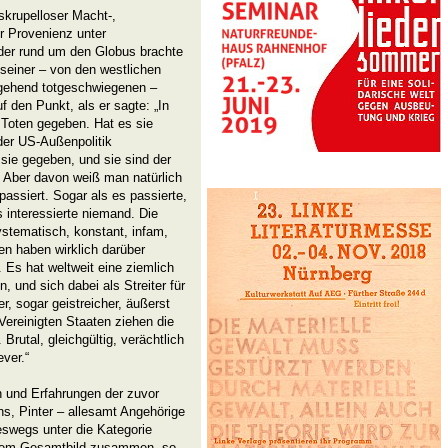
 skrupelloser Macht-,
r Provenienz unter
der rund um den Globus brachte
n seiner – von den westlichen
gehend totgeschwiegenen –
 den Punkt, als er sagte: „In
Toten gegeben. Hat es sie
 der US-Außenpolitik
 sie gegeben, und sie sind der
 Aber davon weiß man natürlich
 passiert. Sogar als es passierte,
s interessierte niemand. Die
stematisch, konstant, infam,
n haben wirklich darüber
Es hat weltweit eine ziemlich
, und sich dabei als Streiter für
r, sogar geistreicher, äußerst
Vereinigten Staaten ziehen die
Brutal, gleichgültig, verächtlich
ver.“
 und Erfahrungen der zuvor
ns, Pinter – allesamt Angehörige
eswegs unter die Kategorie
inem Gesamtbild zusammen, so