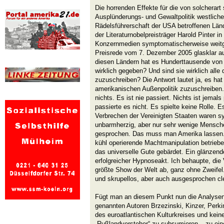
Die horrenden Effekte für die von solcherart
Ausplünderungs- und Gewaltpolitik westliche
Rädelsführerschaft der USA betroffenen Län
der Literaturnobelpreisträger Harold Pinter i
Konzernmedien symptomatischerweise weit
Preisrede vom 7. Dezember 2005 glasklar auf
diesen Ländern hat es Hunderttausende von 
wirklich gegeben? Und sind sie wirklich alle
zuzuschreiben? Die Antwort lautet ja, es hat
amerikanischen Außenpolitik zuzuschreiben.
nichts. Es ist nie passiert. Nichts ist jemals
passierte es nicht. Es spielte keine Rolle. E
Verbrechen der Vereinigten Staaten waren sy
unbarmherzig, aber nur sehr wenige Mensche
gesprochen. Das muss man Amerika lassen. 
kühl operierende Machtmanipulation betrieben
das universelle Gute gebärdet. Ein glänzende
erfolgreicher Hypnoseakt. Ich behaupte, die 
größte Show der Welt ab, ganz ohne Zweifel. 
und skrupellos, aber auch ausgesprochen cle
Fügt man an diesem Punkt nun die Analysen
genannten Autoren Brzezinski, Kinzer, Perki
des euroatlantischen Kulturkreises und kein
„Rußlandversteher“ zu subsumieren – zu e