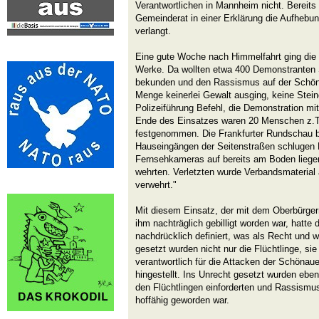
Verantwortlichen in Mannheim nicht. Bereit
Gemeinderat in einer Erklärung die Aufhebu
verlangt.
Eine gute Woche nach Himmelfahrt ging die 
Werke. Da wollten etwa 400 Demonstranten So
bekunden und den Rassismus auf der Schön
Menge keinerlei Gewalt ausging, keine Stein
Polizeiführung Befehl, die Demonstration m
Ende des Einsatzes waren 20 Menschen z.T.
festgenommen. Die Frankfurter Rundschau be
Hauseingängen der Seitenstraßen schlugen P
Fernsehkameras auf bereits am Boden liegen
wehrten. Verletzten wurde Verbandsmaterial
verwehrt."
Mit diesem Einsatz, der mit dem Oberbürge
ihm nachträglich gebilligt worden war, hatte
nachdrücklich definiert, was als Recht und w
gesetzt wurden nicht nur die Flüchtlinge, sie
verantwortlich für die Attacken der Schönau
hingestellt. Ins Unrecht gesetzt wurden eben
den Flüchtlingen einforderten und Rassism
hoffähig geworden war.