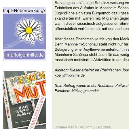
So viel grobschlächtige Schuldzuweisung ver
Feinheiten des Aufruhrs in Mannheim-Schöna
Jugendliche sich zum Bürgermob dazu gesell
skandierten mit, warfen mit. Migranten gege
war in dieser rassistisch aufgeladenen Sti
offensichtlich verführerisch, mit den andere
Aber dieses Phänomen wurde von den Medi
Denn Mannheim-Schönau steht nicht nur für d
Belagerung einer Asylbewerberunterkunft in
Mannheim-Schönau steht auch für das weit
rassistisch motivierten Aktivitäten in der deu
Albrecht Kieser arbeitet im Rheinischen Jou
koeln@t-online.de
Sein Beitrag wurde in der Redaktion Zeitwo
Elisabeth Müller, gesendet.
Online-Flyer Nr. 45 vom 23.05.2006