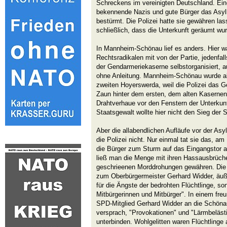
Schreckens im vereinigten Deutschland. Ein
bekennende Nazis und gute Bürger das Asyl
bestürmt. Die Polizei hatte sie gewähren la
schließlich, dass die Unterkunft geräumt wu
In Mannheim-Schönau lief es anders. Hier wa
Rechtsradikalen mit von der Partie, jedenfall
der Gendarmeriekaserne selbstorganisiert, a
ohne Anleitung. Mannheim-Schönau wurde ab
zweiten Hoyerswerda, weil die Polizei das 
Zaun hinter dem ersten, dem alten Kasernen
Drahtverhaue vor den Fenstern der Unterkunf
Staatsgewalt wollte hier nicht den Sieg der 
Aber die allabendlichen Aufläufe vor der Asy
die Polizei nicht. Nur einmal tat sie das, a
die Bürger zum Sturm auf das Eingangstor 
ließ man die Menge mit ihren Hassausbrüch
geschrieenen Morddrohungen gewähren. Die M
zum Oberbürgermeister Gerhard Widder, äuße
für die Ängste der bedrohten Flüchtlinge, sond
Mitbürgerinnen und Mitbürger". In einem fre
SPD-Mitglied Gerhard Widder an die Schöna
versprach, "Provokationen" und "Lärmbelästi
unterbinden. Wohlgelitten waren Flüchtlinge 