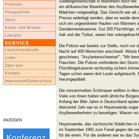
Siedlergemeinschaft in Mannheim hoch her.
Filmclips
ein afrikanischer Bewohner des Asylbewerbe
Mädchen vergewaltigt. Das Gerücht war alt 
Fotogalerien
Presse widerlegt worden; aber es wurde den
Sport
sich ein ungeordneter Haufen von Männern 
Kultur und Wissen
Gendarmeriekaserne. Gut 200 Flüchtlinge, 
Irak und der Türkei, waren hier untergebracht
Literatur
SERVICE
Die Polizei war bereits zur Stelle, noch vor 
LeserInnenbriefe
Nacht auf 400 Menschen anschwoll. Wüste
geschrieen, "Asylantenschweine!", "Wir bren
Links
Flaschen. Die Polizei verhinderte den Sturm
Über uns
Flüchtlingskaserne rechtzeitig sichern könne
Kontakt
Tagen schon waren dort Leute aufgetaucht, 
herumgepöbelt.
Impressum/Datenschutz
Die versammelten Schönauer wollten in dies
Viele von ihnen hatten wohl ähnliche Bürger
Anfang der 90er Jahre in Deutschland epide
dreiviertel Jahr war es in Hoyerswerda sogar
Asylbewerberheim zu beseitigen. Warum nic
ANZEIGEN
Hoyerswerda, das sächsische Städtchen in de
im September 1991 zum Fanal gegen die ver
für die einen. Für die anderen war es das 