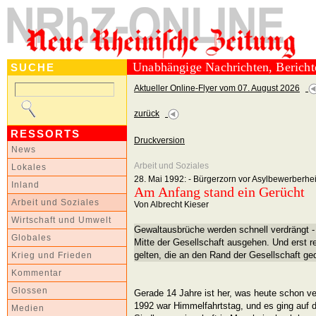
Unabhängige Nachrichten, Berich
SUCHE
Aktueller Online-Flyer vom 07. August 2026
zurück
RESSORTS
Druckversion
News
Arbeit und Soziales
Lokales
28. Mai 1992: - Bürgerzorn vor Asylbewerberhei
Inland
Am Anfang stand ein Gerücht
Arbeit und Soziales
Von Albrecht Kieser
Wirtschaft und Umwelt
Gewaltausbrüche werden schnell verdrängt - 
Globales
Mitte der Gesellschaft ausgehen. Und erst 
gelten, die an den Rand der Gesellschaft ged
Krieg und Frieden
Kommentar
Glossen
Gerade 14 Jahre ist her, was heute schon v
1992 war Himmelfahrtstag, und es ging auf
Medien