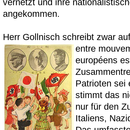
vernetzt und ihre nationalistisc
angekommen.
Herr Gollnisch schreibt zwar auf
entre
mouveme
européens est
Zusammentref
Patrioten sei
stimmt das ni
nur für den 
Italiens, Naz
Das umfasste 