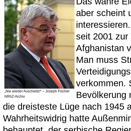
Das wahre El
aber scheint 
interessieren
seit 2001 zu
Afghanistan 
Man muss Str
Verteidigungs
verkommen. S
„Nie wieder Auschwitz!“ – Joseph Fischer
Bevölkerung 
NRhZ-Archiv
die dreisteste Lüge nach 1945 
Wahrheitswidrig hatte Außenmin
behauptet, der serbische Regie