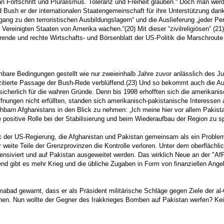
ie an Fortschritt und Pluralismus. Toleranz und Freiheit glauben.“ Doch man w
d Bush er der internationalen Staatengemeinschaft für ihre Unterstützung dan
g zu den terroristischen Ausbildungslagern“ und die Auslieferung „jeder Per
 Vereinigten Staaten von Amerika wachen.“(20) Mit dieser “zivilreligiösen“ (
hrende und rechte Wirtschafts- und Börsenblatt der US-Politik die Marschrou
bare Bedingungen gestellt wie nur zweieinhalb Jahre zuvor anlässlich des J
r zitierte Passage der Bush-Rede verblüffend.(23) Und so bekommt auch die A
 sicherlich für die wahren Gründe. Denn bis 1998 erhofften sich die amerikan
fnungen nicht erfüllten, standen sich amerikanisch-pakistanische Interessen 
arn Afghanistans in den Blick zu nehmen: „Ich meine hier vor allem Pakistan
positive Rolle bei der Stabilisierung und beim Wiederaufbau der Region zu sp
tik der US-Regierung, die Afghanistan und Pakistan gemeinsam als ein Problem
 weite Teile der Grenzprovinzen die Kontrolle verloren. Unter dem oberflächl
tensiviert und auf Pakistan ausgeweitet werden. Das wirklich Neue an der "
ibt es mehr Krieg und die übliche Zugaben in Form von finanziellen Angebote
bad gewarnt, dass er als Präsident militärische Schläge gegen Ziele der al
nen. Nun wollte der Gegner des Irakkrieges Bomben auf Pakistan werfen? Kein