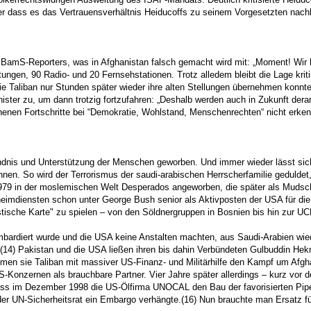
er dass es das Vertrauensverhältnis Heiducoffs zu seinem Vorgesetzten nachha
BamS-Reporters, was in Afghanistan falsch gemacht wird mit: „Moment! Wir ha
tungen, 90 Radio- und 20 Fernsehstationen. Trotz alledem bleibt die Lage krit
ie Taliban nur Stunden später wieder ihre alten Stellungen übernehmen kon
inister zu, um dann trotzig fortzufahren: „Deshalb werden auch in Zukunft dera
chenen Fortschritte bei “Demokratie, Wohlstand, Menschenrechten“ nicht erkenn
ndnis und Unterstützung der Menschen geworben. Und immer wieder lässt sic
en. So wird der Terrorismus der saudi-arabischen Herrscherfamilie geduldet,
1979 in der moslemischen Welt Desperados angeworben, die später als Mudsch
imdiensten schon unter George Bush senior als Aktivposten der USA für die 
istische Karte" zu spielen – von den Söldnergruppen in Bosnien bis hin zur U
bardiert wurde und die USA keine Anstalten machten, aus Saudi-Arabien wied
(14) Pakistan und die USA ließen ihren bis dahin Verbündeten Gulbuddin Hekma
en sie Taliban mit massiver US-Finanz- und Militärhilfe den Kampf um Afghan
S-Konzernen als brauchbare Partner. Vier Jahre später allerdings – kurz vor de
s im Dezember 1998 die US-Ölfirma UNOCAL den Bau der favorisierten Pipel
der UN-Sicherheitsrat ein Embargo verhängte.(16) Nun brauchte man Ersatz für