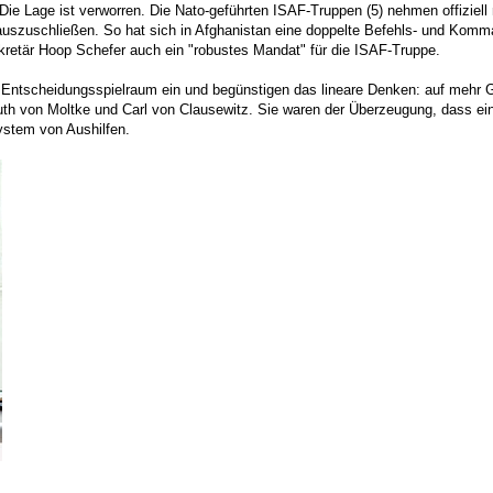
ie Lage ist verworren. Die Nato-geführten ISAF-Truppen (5) nehmen offiziell
auszuschließen. So hat sich in Afghanistan eine doppelte Befehls- und Komma
kretär Hoop Schefer auch ein "robustes Mandat" für die ISAF-Truppe.
Entscheidungsspielraum ein und begünstigen das lineare Denken: auf mehr G
elmuth von Moltke und Carl von Clausewitz. Sie waren der Überzeugung, dass 
ystem von Aushilfen.