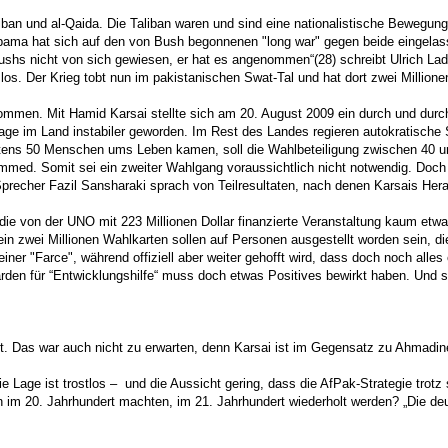
iban und al-Qaida. Die Taliban waren und sind eine nationalistische Bewegung
 Obama hat sich auf den von Bush begonnenen "long war" gegen beide eingela
ushs nicht von sich gewiesen, er hat es angenommen“(28) schreibt Ulrich Ladu
gslos. Der Krieg tobt nun im pakistanischen Swat-Tal und hat dort zwei Million
ommen. Mit Hamid Karsai stellte sich am 20. August 2009 ein durch und durch
 Lage im Land instabiler geworden. Im Rest des Landes regieren autokratisch
stens 50 Menschen ums Leben kamen, soll die Wahlbeteiligung zwischen 40 u
mmed. Somit sei ein zweiter Wahlgang voraussichtlich nicht notwendig. Doc
Sprecher Fazil Sansharaki sprach von Teilresultaten, nach denen Karsais Hera
ie von der UNO mit 223 Millionen Dollar finanzierte Veranstaltung kaum etw
in zwei Millionen Wahlkarten sollen auf Personen ausgestellt worden sein, die
ner "Farce", während offiziell aber weiter gehofft wird, dass doch noch alle
iarden für “Entwicklungshilfe“ muss doch etwas Positives bewirkt haben. Und s
nnt. Das war auch nicht zu erwarten, denn Karsai ist im Gegensatz zu Ahmadi
e Lage ist trostlos – und die Aussicht gering, dass die AfPak-Strategie trotz
en im 20. Jahrhundert machten, im 21. Jahrhundert wiederholt werden? „Die de