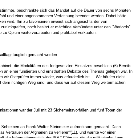
zustimmte, beschränkte sich das Mandat auf die Dauer von sechs Monaten
 Wahl und einer angenommenen Verfassung beendet werden. Dabei hätte
n wird. Ihn zu favorisieren erweist sich angesichts der von
zurückgreifen, noch besitzt er mächtige Verbündete unter den "Warlords".
 zu Opium weiterverarbeiten und profitabel verkaufen.
salltagstauglich gemacht werden.
binett die Modalitäten des fortgesetzten Einsatzes beschloss:(6) Bereits
n an einer fundierten und ernsthaften Debatte des Themas gelegen war. In
 wir überprüfen immer wieder, was erforderlich ist ... Wir häufen nicht
auf dem richtigen Weg sind, und dass wir auf diesem Weg weitermachen
nisationen war der Juli mit 23 Sicherheitsvorfällen und fünf Toten der
inem Schreiben an Frank-Walter Steinmeier aufmerksam gemacht. Darin
das Vertrauen der Afghanen zu verlieren“(11), und warnte vor einer
ff die Informationspolitik der ISAF-Führung, die die militärische Lage