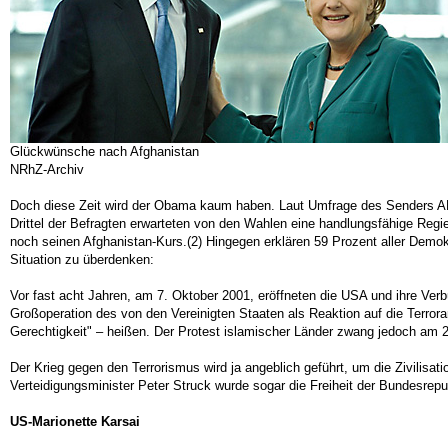
Glückwünsche nach Afghanistan
NRhZ-Archiv
Doch diese Zeit wird der Obama kaum haben. Laut Umfrage des Senders ABC
Drittel der Befragten erwarteten von den Wahlen eine handlungsfähige Regie
noch seinen Afghanistan-Kurs.(2) Hingegen erklären 59 Prozent aller Demokr
Situation zu überdenken:
Vor fast acht Jahren, am 7. Oktober 2001, eröffneten die USA und ihre Verbü
Großoperation des von den Vereinigten Staaten als Reaktion auf die Terror
Gerechtigkeit" – heißen. Der Protest islamischer Länder zwang jedoch am 2
Der Krieg gegen den Terrorismus wird ja angeblich geführt, um die Zivilis
Verteidigungsminister Peter Struck wurde sogar die Freiheit der Bundesrep
US-Marionette Karsai