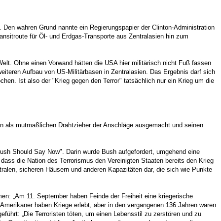
d. Den wahren Grund nannte ein Regierungspapier der Clinton-Administration
ansitroute für Öl- und Erdgas-Transporte aus Zentralasien hin zum
Welt. Ohne einen Vorwand hätten die USA hier militärisch nicht Fuß fassen
iteren Aufbau von US-Militärbasen in Zentralasien. Das Ergebnis darf sich
en. Ist also der "Krieg gegen den Terror" tatsächlich nur ein Krieg um die
en als mutmaßlichen Drahtzieher der Anschläge ausgemacht und seinen
 Bush Should Say Now". Darin wurde Bush aufgefordert, umgehend eine
dass die Nation des Terrorismus den Vereinigten Staaten bereits den Krieg
tralen, sicheren Häusern und anderen Kapazitäten dar, die sich wie Punkte
en: „Am 11. September haben Feinde der Freiheit eine kriegerische
 „Amerikaner haben Kriege erlebt, aber in den vergangenen 136 Jahren waren
führt: „Die Terroristen töten, um einen Lebensstil zu zerstören und zu