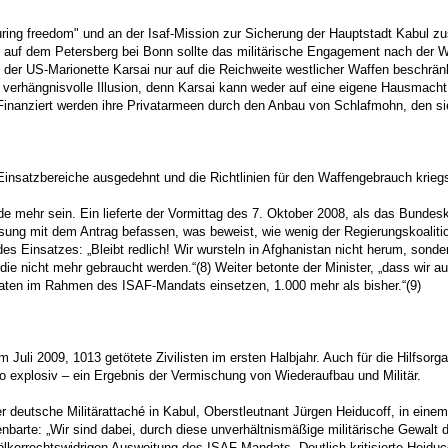
ring freedom" und an der Isaf-Mission zur Sicherung der Hauptstadt Kabul 
 auf dem Petersberg bei Bonn sollte das militärische Engagement nach der
der US-Marionette Karsai nur auf die Reichweite westlicher Waffen beschränke
erhängnisvolle Illusion, denn Karsai kann weder auf eine eigene Hausmacht 
 Finanziert werden ihre Privatarmeen durch den Anbau von Schlafmohn, den sie
Einsatzbereiche ausgedehnt und die Richtlinien für den Waffengebrauch krieg
ehr sein. Ein lieferte der Vormittag des 7. Oktober 2008, als das Bundeska
ung mit dem Antrag befassen, was beweist, wie wenig der Regierungskoalitio
es Einsatzes: „Bleibt redlich! Wir wursteln in Afghanistan nicht herum, sondern
ie nicht mehr gebraucht werden.“(8) Weiter betonte der Minister, „dass wir 
aten im Rahmen des ISAF-Mandats einsetzen, 1.000 mehr als bisher.“(9)
 Juli 2009, 1013 getötete Zivilisten im ersten Halbjahr. Auch für die Hilfsorga
so explosiv – ein Ergebnis der Vermischung von Wiederaufbau und Militär.
der deutsche Militärattaché in Kabul, Oberstleutnant Jürgen Heiducoff, in e
enbarte: „Wir sind dabei, durch diese unverhältnismäßige militärische Gewalt 
ölkerrechtswidrigen Ausweitung des ISAF-Mandats. Deutlich kritisierte Heiduco