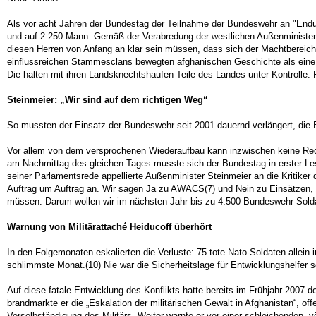
Als vor acht Jahren der Bundestag der Teilnahme der Bundeswehr an "Endu
und auf 2.250 Mann. Gemäß der Verabredung der westlichen Außenminister
diesen Herren von Anfang an klar sein müssen, dass sich der Machtbereich 
einflussreichen Stammesclans bewegten afghanischen Geschichte als eine v
Die halten mit ihren Landsknechtshaufen Teile des Landes unter Kontrolle.
Steinmeier: „Wir sind auf dem richtigen Weg“
So mussten der Einsatz der Bundeswehr seit 2001 dauernd verlängert, die 
Vor allem von dem versprochenen Wiederaufbau kann inzwischen keine Rede m
am Nachmittag des gleichen Tages musste sich der Bundestag in erster Les
seiner Parlamentsrede appellierte Außenminister Steinmeier an die Kritiker d
Auftrag um Auftrag an. Wir sagen Ja zu AWACS(7) und Nein zu Einsätzen, d
müssen. Darum wollen wir im nächsten Jahr bis zu 4.500 Bundeswehr-Sold
Warnung von Militärattaché Heiducoff überhört
In den Folgemonaten eskalierten die Verluste: 75 tote Nato-Soldaten allein im
schlimmste Monat.(10) Nie war die Sicherheitslage für Entwicklungshelfer 
Auf diese fatale Entwicklung des Konflikts hatte bereits im Frühjahr 2007 
brandmarkte er die „Eskalation der militärischen Gewalt in Afghanistan“, off
Verselbständigung des Militärs. Weiter warnte er vor einer schleichenden, v