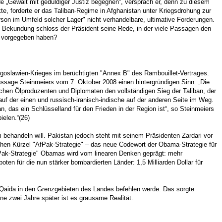
erde „Gewalt mit geduldiger Justiz begegnen“, versprach er, denn zu diesem
kte, forderte er das Taliban-Regime in Afghanistan unter Kriegsdrohung zur
son im Umfeld solcher Lager" nicht verhandelbare, ultimative Forderungen.
21) Bekundung schloss der Präsident seine Rede, in der viele Passagen den
te vorgegeben haben?
ugoslawien-Krieges im berüchtigten "Annex B" des Rambouillet-Vertrages.
ussage Steinmeiers vom 7. Oktober 2008 einen hintergründigen Sinn: „Die
ischen Ölproduzenten und Diplomaten den vollständigen Sieg der Taliban, der
auf der einen und russisch-iranisch-indische auf der anderen Seite im Weg.
, das ein Schlüsselland für den Frieden in der Region ist“, so Steinmeiers
ielen.“(26)
 behandeln will. Pakistan jedoch steht mit seinem Präsidenten Zardari vor
ichen Kürzel "AfPak-Strategie" – das neue Codewort der Obama-Strategie für
AfPak-Strategie" Obamas wird vom linearen Denken geprägt: mehr
n für die nun stärker bombardierten Länder: 1,5 Milliarden Dollar für
-Qaida in den Grenzgebieten des Landes befehlen werde. Das sorgte
e zwei Jahre später ist es grausame Realität.