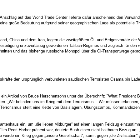
er Anschlag auf das World Trade Center lieferte dafür anscheinend den Vorwan
 eine große Bedeutung aufgrund seiner geographischen Lage als potentielle Tr
sland, China und dem Iran, lagern die zweitgrößten Öl- und Erdgasvorräte der 
eseitigung unzuverlässig gewordenen Taliban-Regimes und zugleich für den we
nitten und das bisherige russische Monopol über die Öl-Transportwege gebroch
skräfte den ursprünglich verbündeten saudischen Terroristen Osama bin Lad
 ein Artikel von Bruce Herschensohn unter der Überschrift: "What President
en: „Wir befinden uns im Krieg mit dem Terrorismus... Wir müssen erkennen, 
 des Terrorismus stellt eine Kette von Basislagern, Übungscamps, Kommandozen
ntenhaus ein, um „die lieben Mitbürger“ auf einen langen Feldzug einzustimm
ilm Pearl Harbor präsent war, deutete Bush einen nicht haltbaren Bezug an:
erde ein Krieg gegen „unsere Gesellschaft“, somit gegen „die Zivilisation“ ge