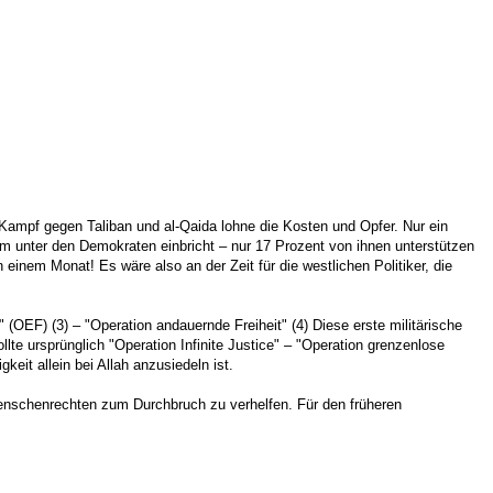
ampf gegen Taliban und al-Qaida lohne die Kosten und Opfer. Nur ein
lem unter den Demokraten einbricht – nur 17 Prozent von ihnen unterstützen
inem Monat! Es wäre also an der Zeit für die westlichen Politiker, die
 (OEF) (3) – "Operation andauernde Freiheit" (4) Diese erste militärische
e ursprünglich "Operation Infinite Justice" – "Operation grenzenlose
it allein bei Allah anzusiedeln ist.
 Menschenrechten zum Durchbruch zu verhelfen. Für den früheren