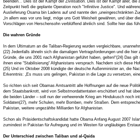
beenden... Dies ist der Kampf der Zivilisation. Dies ist der Kampf aller, d
Zeitpunkt hieß die geplante Operation noch "Infinitive Justice". Und währen
Auslieferung Osama bin Ladens auf und nannte den „uneingeschränkten Zugan
„In allem was vor uns liegt, möge uns Gott Weisheit gewähren, und über die
Vorschlägen von Herschensohn verblüffend ähnlich sind. Sollte hier das fü
Die wahren Gründe
In dem Ultimatum an die Taliban-Regierung wurden vergleichbare, unannehm
(22) Jedenfalls ähneln sich die damaligen Vertragsforderungen und die hie
Gründe, die uns 2001 nach Afghanistan geführt haben, gelten!“(24) Das gilt
ihnen eine “Stabilisierung“ Afghanistans versprach. Nachdem sich diese Hof
(25) Und im Oktober 2008 kündigte der deutsche Außenminister an, die Nachb
Erkenntnis: „Es muss uns gelingen, Pakistan in die Lage zu versetzen, eine 
So richten sich seit Obamas Amtsantritt alle Hoffnungen auf die neue Poli
dem Staatsbankrott, wird von Selbstmordattentaten erschüttert und hat über
die beiden Länder – soll nun der verheerende Krieg am Hindukusch noch in
Soldaten(27), mehr Schulen, mehr Bomben, mehr Straßen. Dem entsprechend g
Pakistan, weitere ungezählte Milliarden für Afghanistan.
Schon als Präsidentschaftskandidat hatte Obama Anfang August 2007 Islama
zumindest in Pakistan für Aufregung und im Westen für ungläubiges Erstau
Der Unterschied zwischen Taliban und al-Qaida