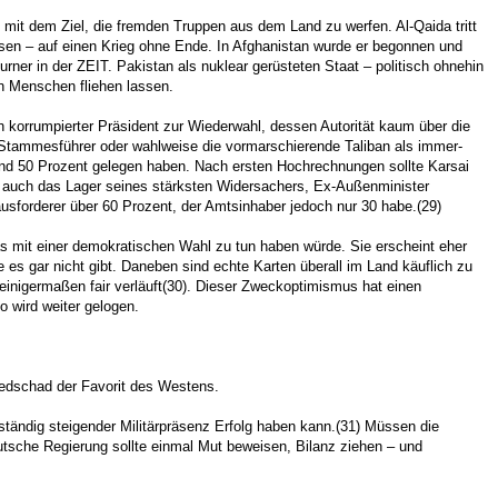
 mit dem Ziel, die fremden Truppen aus dem Land zu werfen. Al-Qaida tritt
ssen – auf einen Krieg ohne Ende. In Afghanistan wurde er begonnen und
rner in der ZEIT. Pakistan als nuklear gerüsteten Staat – politisch ohnehin
en Menschen fliehen lassen.
 korrumpierter Präsident zur Wiederwahl, dessen Autorität kaum über die
e Stammesführer oder wahlweise die vormarschierende Taliban als immer-
nd 50 Prozent gelegen haben. Nach ersten Hochrechnungen sollte Karsai
h auch das Lager seines stärksten Widersachers, Ex-Außenminister
usforderer über 60 Prozent, der Amtsinhaber jedoch nur 30 habe.(29)
as mit einer demokratischen Wahl zu tun haben würde. Sie erscheint eher
 es gar nicht gibt. Daneben sind echte Karten überall im Land käuflich zu
s einigermaßen fair verläuft(30). Dieser Zweckoptimismus hat einen
o wird weiter gelogen.
nedschad der Favorit des Westens.
 ständig steigender Militärpräsenz Erfolg haben kann.(31) Müssen die
utsche Regierung sollte einmal Mut beweisen, Bilanz ziehen – und