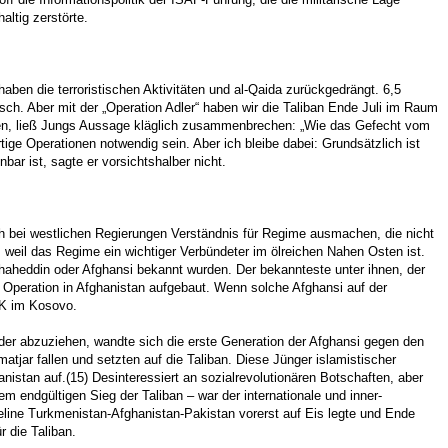
ltig zerstörte.
ben die terroristischen Aktivitäten und al-Qaida zurückgedrängt. 6,5
isch. Aber mit der „Operation Adler“ haben wir die Taliban Ende Juli im Raum
nten, ließ Jungs Aussage kläglich zusammenbrechen: „Wie das Gefecht vom
rtige Operationen notwendig sein. Aber ich bleibe dabei: Grundsätzlich ist
bar ist, sagte er vorsichtshalber nicht.
h bei westlichen Regierungen Verständnis für Regime ausmachen, die nicht
 weil das Regime ein wichtiger Verbündeter im ölreichen Nahen Osten ist.
aheddin oder Afghansi bekannt wurden. Der bekannteste unter ihnen, der
Operation in Afghanistan aufgebaut. Wenn solche Afghansi auf der
CK im Kosovo.
er abzuziehen, wandte sich die erste Generation der Afghansi gegen den
tjar fallen und setzten auf die Taliban. Diese Jünger islamistischer
istan auf.(15) Desinteressiert an sozialrevolutionären Botschaften, aber
m endgültigen Sieg der Taliban – war der internationale und inner-
ine Turkmenistan-Afghanistan-Pakistan vorerst auf Eis legte und Ende
 die Taliban.