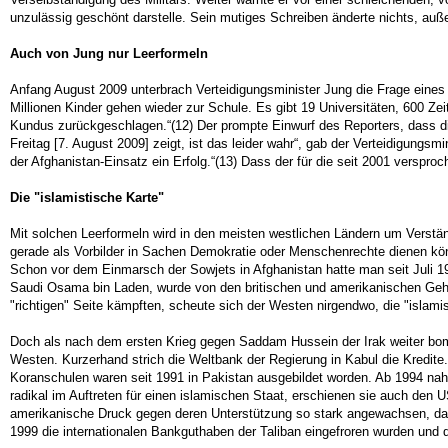
unzulässig geschönt darstelle. Sein mutiges Schreiben änderte nichts, auß
Auch von Jung nur Leerformeln
Anfang August 2009 unterbrach Verteidigungsminister Jung die Frage eines 
Millionen Kinder gehen wieder zur Schule. Es gibt 19 Universitäten, 600 Zei
Kundus zurückgeschlagen.“(12) Der prompte Einwurf des Reporters, dass d
Freitag [7. August 2009] zeigt, ist das leider wahr“, gab der Verteidigungsm
der Afghanistan-Einsatz ein Erfolg.“(13) Dass der für die seit 2001 verspro
Die "islamistische Karte"
Mit solchen Leerformeln wird in den meisten westlichen Ländern um Verstä
gerade als Vorbilder in Sachen Demokratie oder Menschenrechte dienen könn
Schon vor dem Einmarsch der Sowjets in Afghanistan hatte man seit Juli 
Saudi Osama bin Laden, wurde von den britischen und amerikanischen Gehe
"richtigen" Seite kämpften, scheute sich der Westen nirgendwo, die "islam
Doch als nach dem ersten Krieg gegen Saddam Hussein der Irak weiter bom
Westen. Kurzerhand strich die Weltbank der Regierung in Kabul die Kredite.
Koranschulen waren seit 1991 in Pakistan ausgebildet worden. Ab 1994 nahm
radikal im Auftreten für einen islamischen Staat, erschienen sie auch den U
amerikanische Druck gegen deren Unterstützung so stark angewachsen, das
1999 die internationalen Bankguthaben der Taliban eingefroren wurden und 