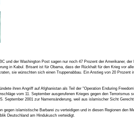
 und der Washington Post sagen nur noch 47 Prozent der Amerikaner, der K
rung in Kabul. Brisant ist für Obama, dass der Rückhalt für den Krieg vor al
aten, sie wünschten sich einen Truppenabbau. Ein Anstieg von 20 Prozent in e
ndete ihren Angriff auf Afghanistan als Teil der "Operation Enduring Freedom"
anschläge vom 11. September ausgerufenen Krieges gegen den Terrorismus sollt
5. September 2001 zur Namensänderung, weil aus islamischer Sicht Gerechtigke
ation gegen islamistische Barbarei zu verteidigen und in diesen Regionen den
ublik Deutschland am Hindukusch verteidigt.