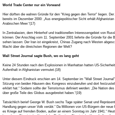
World Trade Center nur ein Vorwand
Hier dürften die wahren Gründe für den "Krieg gegen den Terror" liegen. D
bereits im Dezember 2000: „Aus energiepolitischer Sicht erhält Afghanistan
Arabischen Meer.“(17)
In Zentralasien, dem Hinterhof und traditionellen Interessengebiet von Rus
können. Der Anschlag vom 11. September 2001 lieferte die Gründe für die B
sehen lassen: Der Iran ist eingekreist, Chinas Zugang nach Westen abgesch
Macht über die ölreichsten Regionen der Welt?
Wall Street Journal sagte Bush, wo es lang geht
Keine 24 Stunden nach den Explosionen in Manhattan hatten US-Sicherheit
Aufenthalt in Afghanistan vermutet.(18)
Unter diesem Eindruck erschien am 14. September im "Wall Street Journal"
Sitzung von beiden Häusern des Kongress einzuberufen und dort festzustell
erklärt hat.“ Sodann sollte der Terrorismus definiert werden: „Die Nation
über große Teile des Globus ausgebreitet haben.“(19)
Tatsächlich berief George W. Bush sechs Tage später Senat und Repräsenta
Handlung gegen unser Volk verübt.“ Da Millionen von US-Bürgern der neue F
es Kriege auf fremden Boden, außer an einem Sonntag im Jahr 1941.“ Heute w