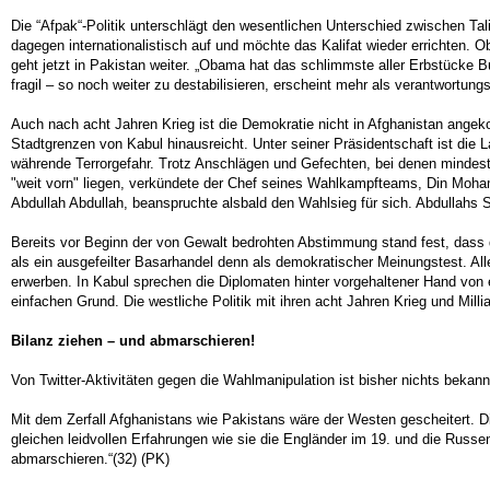
Die “Afpak“-Politik unterschlägt den wesentlichen Unterschied zwischen Tal
dagegen internationalistisch auf und möchte das Kalifat wieder errichten.
geht jetzt in Pakistan weiter. „Obama hat das schlimmste aller Erbstücke B
fragil – so noch weiter zu destabilisieren, erscheint mehr als verantwortun
Auch nach acht Jahren Krieg ist die Demokratie nicht in Afghanistan angek
Stadtgrenzen von Kabul hinausreicht. Unter seiner Präsidentschaft ist die
währende Terrorgefahr. Trotz Anschlägen und Gefechten, bei denen minde
"weit vorn" liegen, verkündete der Chef seines Wahlkampfteams, Din Moha
Abdullah Abdullah, beanspruchte alsbald den Wahlsieg für sich. Abdullahs 
Bereits vor Beginn der von Gewalt bedrohten Abstimmung stand fest, dass d
als ein ausgefeilter Basarhandel denn als demokratischer Meinungstest. Alle
erwerben. In Kabul sprechen die Diplomaten hinter vorgehaltener Hand von ei
einfachen Grund. Die westliche Politik mit ihren acht Jahren Krieg und Mill
Bilanz ziehen – und abmarschieren!
Von Twitter-Aktivitäten gegen die Wahlmanipulation ist bisher nichts beka
Mit dem Zerfall Afghanistans wie Pakistans wäre der Westen gescheitert. Di
gleichen leidvollen Erfahrungen wie sie die Engländer im 19. und die Russ
abmarschieren.“(32) (PK)