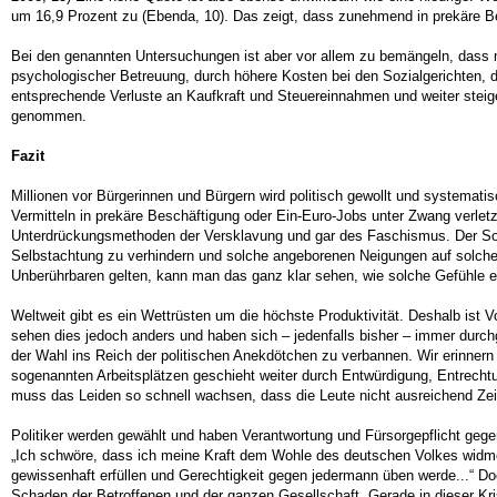
um 16,9 Prozent zu (Ebenda, 10). Das zeigt, dass zunehmend in prekäre Bes
Bei den genannten Untersuchungen ist aber vor allem zu bemängeln, dass m
psychologischer Betreuung, durch höhere Kosten bei den Sozialgerichten, d
entsprechende Verluste an Kaufkraft und Steuereinnahmen und weiter steige
genommen.
Fazit
Millionen vor Bürgerinnen und Bürgern wird politisch gewollt und systemati
Vermitteln in prekäre Beschäftigung oder Ein-Euro-Jobs unter Zwang verlet
Unterdrückungsmethoden der Versklavung und gar des Faschismus. Der Sozi
Selbstachtung zu verhindern und solche angeborenen Neigungen auf solche Ge
Unberührbaren gelten, kann man das ganz klar sehen, wie solche Gefühle e
Weltweit gibt es ein Wettrüsten um die höchste Produktivität. Deshalb ist 
sehen dies jedoch anders und haben sich – jedenfalls bisher – immer durch
der Wahl ins Reich der politischen Anekdötchen zu verbannen. Wir erinnern 
sogenannten Arbeitsplätzen geschieht weiter durch Entwürdigung, Entrechtu
muss das Leiden so schnell wachsen, dass die Leute nicht ausreichend Ze
Politiker werden gewählt und haben Verantwortung und Fürsorgepflicht gegen
„Ich schwöre, dass ich meine Kraft dem Wohle des deutschen Volkes widm
gewissenhaft erfüllen und Gerechtigkeit gegen jedermann üben werde...“ Do
Schaden der Betroffenen und der ganzen Gesellschaft. Gerade in dieser Kri