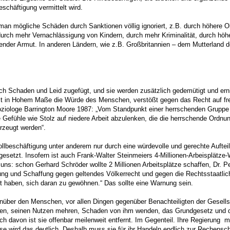
chäftigung vermittelt wird.
an mögliche Schäden durch Sanktionen völlig ignoriert, z.B. durch höhere 
urch mehr Vernachlässigung von Kindern, durch mehr Kriminalität, durch höhe
nder Armut. In anderen Ländern, wie z.B. Großbritannien – dem Mutterland des
sch Schaden und Leid zugefügt, und sie werden zusätzlich gedemütigt und ernie
zt in Hohem Maße die Würde des Menschen, verstößt gegen das Recht auf frei
ologe Barrington Moore 1987: „Vom Standpunkt einer herrschenden Gruppe aus
fühle wie Stolz auf niedere Arbeit abzulenken, die die herrschende Ordnung e
rzeugt werden“.
Vollbeschäftigung unter anderem nur durch eine würdevolle und gerechte Auftei
gesetzt. Insofern ist auch Frank-Walter Steinmeiers 4-Millionen-Arbeisplätze
uns: schon Gerhard Schröder wollte 2 Millionen Arbeitsplätze schaffen, Dr. 
ng und Schaffung gegen geltendes Völkerrecht und gegen die Rechtsstaatlichk
it haben, sich daran zu gewöhnen.“ Das sollte eine Warnung sein.
über den Menschen, vor allen Dingen gegenüber Benachteiligten der Gesellsch
en, seinen Nutzen mehren, Schaden von ihm wenden, das Grundgesetz und di
ch davon ist sie offenbar meilenweit entfernt. Im Gegenteil. Ihre Regierun
se wird das deutlich. Deshalb muss sie für ihr Handeln endlich zur Rechens