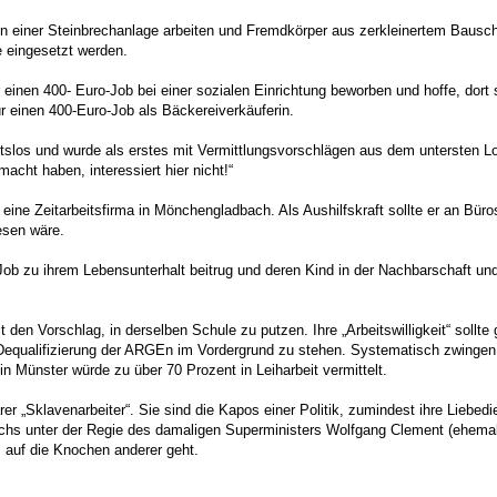
in einer Steinbrechanlage arbeiten und Fremdkörper aus zerkleinertem Bauschu
ge eingesetzt werden.
r einen 400- Euro-Job bei einer sozialen Einrichtung beworben und hoffe, dort s
ür einen 400-Euro-Job als Bäckereiverkäuferin.
slos und wurde als erstes mit Vermittlungsvorschlägen aus dem untersten Lohn
acht haben, interessiert hier nicht!“
r eine Zeitarbeitsfirma in Mönchengladbach. Als Aushilfskraft sollte er an Bü
esen wäre.
Job zu ihrem Lebensunterhalt beitrug und deren Kind in der Nachbarschaft und
ielt den Vorschlag, in derselben Schule zu putzen. Ihre „Arbeitswilligkeit“ soll
e Dequalifizierung der ARGEn im Vordergrund zu stehen. Systematisch zwingen 
 Münster würde zu über 70 Prozent in Leiharbeit vermittelt.
rer „Sklavenarbeiter“. Sie sind die Kapos einer Politik, zumindest ihre Liebed
chs unter der Regie des damaligen Superministers Wolfgang Clement (ehemal
s auf die Knochen anderer geht.