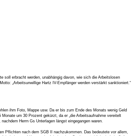
 soll erbracht werden, unabhängig davon, wie sich die Arbeitslosen
tto: „Arbeitsunwillige Hartz IV-Empfänger werden verstärkt sanktioniert.“
e fehlen ihm Foto, Mappe usw. Da er bis zum Ende des Monats wenig Geld
ei Monate um 30 Prozent gekürzt, da er „die Arbeitsaufnahme vereitelt
ber, nachdem Herrn Gs Unterlagen längst eingegangen waren.
ihren Pflichten nach dem SGB II nachzukommen. Das bedeutete vor allem,