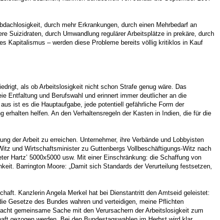
Obdachlosigkeit, durch mehr Erkrankungen, durch einen Mehrbedarf an
re Suizidraten, durch Umwandlung regulärer Arbeitsplätze in prekäre, durch
 Kapitalismus – werden diese Probleme bereits völlig kritiklos in Kauf
drigt, als ob Arbeitslosigkeit nicht schon Strafe genug wäre. Das
e Entfaltung und Berufswahl und erinnert immer deutlicher an die
 ist es die Hauptaufgabe, jede potentiell gefährliche Form der
rhalten helfen. An den Verhaltensregeln der Kasten in Indien, die für die
lung der Arbeit zu erreichen. Unternehmer, ihre Verbände und Lobbyisten
-Witz und Wirtschaftsminister zu Guttenbergs Vollbeschäftigungs-Witz nach
Peter Hartz’ 5000x5000 usw. Mit einer Einschränkung: die Schaffung von
eit. Barrington Moore: „Damit sich Standards der Verurteilung festsetzen,
aft. Kanzlerin Angela Merkel hat bei Dienstantritt den Amtseid geleistet:
e Gesetze des Bundes wahren und verteidigen, meine Pflichten
g macht gemeinsame Sache mit den Verursachern der Arbeitslosigkeit zum
chaft gezogen werden. Bei den Bundestagswahlen im Herbst wird klar