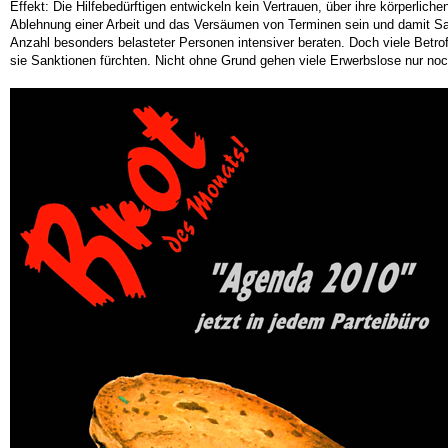
Effekt: Die Hilfebedürftigen entwickeln kein Vertrauen, über ihre körperlic
Ablehnung einer Arbeit und das Versäumen von Terminen sein und damit Sank
Anzahl besonders belasteter Personen intensiver beraten. Doch viele Betroff
sie Sanktionen fürchten. Nicht ohne Grund gehen viele Erwerbslose nur no