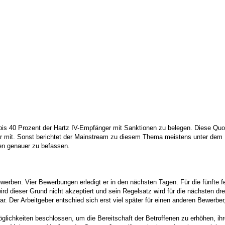
is 40 Prozent der Hartz IV-Empfänger mit Sanktionen zu belegen. Diese Quote
r mit. Sonst berichtet der Mainstream zu diesem Thema meistens unter dem Mo
men genauer zu befassen.
bewerben. Vier Bewerbungen erledigt er in den nächsten Tagen. Für die fünft
wird dieser Grund nicht akzeptiert und sein Regelsatz wird für die nächsten dr
 war. Der Arbeitgeber entschied sich erst viel später für einen anderen Bewer
glichkeiten beschlossen, um die Bereitschaft der Betroffenen zu erhöhen, 