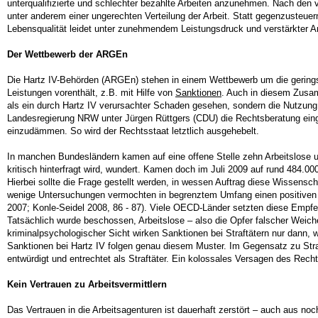
unterqualifizierte und schlechter bezahlte Arbeiten anzunehmen. Nach den 
unter anderem einer ungerechten Verteilung der Arbeit. Statt gegenzusteue
Lebensqualität leidet unter zunehmendem Leistungsdruck und verstärkter An
Der Wettbewerb der ARGEn
Die Hartz IV-Behörden (ARGEn) stehen in einem Wettbewerb um die gering
Leistungen vorenthält, z.B. mit Hilfe von
Sanktionen
. Auch in diesem Zusam
als ein durch Hartz IV verursachter Schaden gesehen, sondern die Nutzung 
Landesregierung NRW unter Jürgen Rüttgers (CDU) die Rechtsberatung einge
einzudämmen. So wird der Rechtsstaat letztlich ausgehebelt.
In manchen Bundesländern kamen auf eine offene Stelle zehn Arbeitslose un
kritisch hinterfragt wird, wundert. Kamen doch im Juli 2009 auf rund 484.000
Hierbei sollte die Frage gestellt werden, in wessen Auftrag diese Wissensc
wenige Untersuchungen vermochten in begrenztem Umfang einen positiven 
2007; Konle-Seidel 2008, 86 - 87). Viele OECD-Länder setzten diese Empfeh
Tatsächlich wurde beschossen, Arbeitslose – also die Opfer falscher Weic
kriminalpsychologischer Sicht wirken Sanktionen bei Straftätern nur dann
Sanktionen bei Hartz IV folgen genau diesem Muster. Im Gegensatz zu Straff
entwürdigt und entrechtet als Straftäter. Ein kolossales Versagen des Re
Kein Vertrauen zu Arbeitsvermittlern
Das Vertrauen in die Arbeitsagenturen ist dauerhaft zerstört – auch aus n