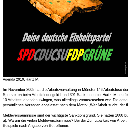
Agenda 2010, Hartz IV...
Im November 2008 hat die Arbeitsverwaltung in Münster 146 Arbeitslose durc
Sperrzeiten beim Arbeitslosengeld I und 391 Sanktionen bei Hartz IV neu fe
10 Arbeitssuchenden zwingen, was allerdings vorauszusehen war. Die gesamt
persönliches Versagen angelastet nach dem Motto: „Wer Arbeit sucht, der f
Meldeversäumnisse sind der wichtigste Sanktionsgrund. Sie hatten 2008 b
a). Warum die vielen Meldeversäumnisse? Bei der Zumutbarkeit von Arbeit
Beispiele nach Angabe von Betroffenen: