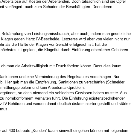
Arbeitslose auf Kosten der Arbeitenden. Doch tatsächlich sind sie Opfer
szeit verlängert, auch zum Schaden der Beschäftigten. Denn deren
ch Bekämpfung von Leistungsmissbrauch, aber auch, indem man gesetzliche
agen gegen Hartz IV-Bescheide. Letzteres wird aber von vielen nicht nur
ls die Hälfte der Klagen vor Gericht erfolgreich ist, hat die
ächstes ist geplant, die Klageflut durch Einführung erheblicher Gebühren
ob man die Arbeitswilligkeit mit Druck fördern könne. Dass dies kaum
ere Sanktionen und eine Verminderung des Regelsatzes vorschlagen. Nur
b. Hier gab man die Empfehlung, Sanktionen zu verschärfen (Schneider
ermittlungsproblem und kein Arbeitsmarktproblem.
ch begründet, so dass niemand ein schlechtes Gewissen haben musste. Aus
e zu normkonformem Verhalten führt. Die Einführung existenzbedrohender
IV-Behörden und werden damit deutlich diskriminierter gestellt und stärker
byismus.
ler auf 400 betreute „Kunden“ kaum sinnvoll eingehen können mit folgendem