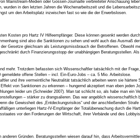
von Mainstream-Medien oder Gossen-Journaille verbreiteter Anschauung leben 
rn, wurden in den letzten Jahren die Wochenarbeitszeit und die Lebensarbeit
gst um den Arbeitsplatz inzwischen fast so wie die der Erwerbslosen.
sten Kosten pro Hartz IV Hilfeempfänger. Diese können gesenkt werden dur
menhang sind also die Sanktionen zu sehen und wohl auch das Ausmaß der Kl
der Gesetze gleichsam als Leistungsmissbrauch der Betroffenen. Obwohl mehr a
schränkt durch Finanzierungsstopp der unabhängigen Beratungsstellen. Als n
d mehr. Trotzdem befassten sich Wissenschaftler tatsächlich mit der Frage, 
 gemeldete offene Stellen – incl. Ein-Euro-Jobs – ca. 5 Mio. Arbeitslose.
haftler und ihre vermeintliche Neutralität tatsächlich arbeiten wenn sie härt
Effekt von Sanktionen zu erkennen – hungernd akzeptiert man eben jeden Jo
lungen leider um (Schneider 2007). Man tat schlicht so, als habe man ein V
henstellungen – stärker zu drangsalieren. Das war angeblich wissenschaftli
, wenn die Gewissheit des „Entdeckungsrisikos“ und der anschließenden Straf
älligen unterliegen Hartz-IV-Empfänger der Totalüberwachung durch die Hartz-
chtsstaates vor den Forderungen der Wirtschaft, ihrer Verbände und des Lob
och anderen Gründen. Beratungsstellen wiesen darauf hin, dass Arbeitsvermitt