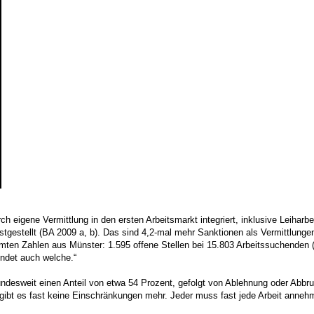
h eigene Vermittlung in den ersten Arbeitsmarkt integriert, inklusive Leiharb
stgestellt (BA 2009 a, b). Das sind 4,2-mal mehr Sanktionen als Vermittlung
en Zahlen aus Münster: 1.595 offene Stellen bei 15.803 Arbeitssuchenden (Ag
indet auch welche.“
undesweit einen Anteil von etwa 54 Prozent, gefolgt von Ablehnung oder Abb
 gibt es fast keine Einschränkungen mehr. Jeder muss fast jede Arbeit anne