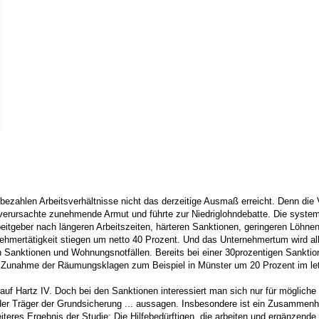
 bezahlen Arbeitsverhältnisse nicht das derzeitige Ausmaß erreicht. Denn di
s verursachte zunehmende Armut und führte zur Niedriglohndebatte. Die syste
beitgeber nach längeren Arbeitszeiten, härteren Sanktionen, geringeren Löh
ertätigkeit stiegen um netto 40 Prozent. Und das Unternehmertum wird alles d
nktionen und Wohnungsnotfällen. Bereits bei einer 30prozentigen Sanktion 
ie Zunahme der Räumungsklagen zum Beispiel in Münster um 20 Prozent im letz
uf Hartz IV. Doch bei den Sanktionen interessiert man sich nur für mögliche 
 der Träger der Grundsicherung ... aussagen. Insbesondere ist ein Zusammenha
eiteres Ergebnis der Studie: Die Hilfebedürftigen, die arbeiten und ergänze