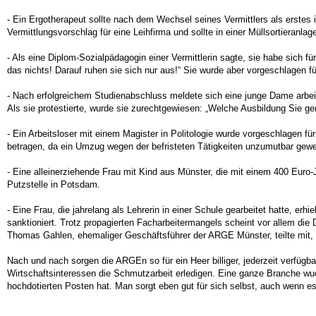
- Ein Ergotherapeut sollte nach dem Wechsel seines Vermittlers als erstes 
Vermittlungsvorschlag für eine Leihfirma und sollte in einer Müllsortieranla
- Als eine Diplom-Sozialpädagogin einer Vermittlerin sagte, sie habe sich fü
das nichts! Darauf ruhen sie sich nur aus!“ Sie wurde aber vorgeschlagen f
- Nach erfolgreichem Studienabschluss meldete sich eine junge Dame arbeit
Als sie protestierte, wurde sie zurechtgewiesen: „Welche Ausbildung Sie gem
- Ein Arbeitsloser mit einem Magister in Politologie wurde vorgeschlagen fü
betragen, da ein Umzug wegen der befristeten Tätigkeiten unzumutbar gew
- Eine alleinerziehende Frau mit Kind aus Münster, die mit einem 400 Euro-
Putzstelle in Potsdam.
- Eine Frau, die jahrelang als Lehrerin in einer Schule gearbeitet hatte, erh
sanktioniert. Trotz propagierten Facharbeitermangels scheint vor allem di
Thomas Gahlen, ehemaliger Geschäftsführer der ARGE Münster, teilte mit, in
Nach und nach sorgen die ARGEn so für ein Heer billiger, jederzeit verfügba
Wirtschaftsinteressen die Schmutzarbeit erledigen. Eine ganze Branche wu
hochdotierten Posten hat. Man sorgt eben gut für sich selbst, auch wenn e