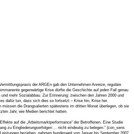
e Vermittlungspraxis der ARGEn gab den Unternehmen Anreize, reguläre
mimmanente gegenwärtige Krise dürfte die Geschichte auf jeden Fall genau
nen und mehr Sozialabbau. Zur Erinnerung: zwischen den Jahren 2000 und
afür tun, dass sich dies so fortsetzt – Krise hin, Krise her.
müssen die Drangsalierten spätestens im dritten Monat überlegen, ob sie
ten Jahr, wie Medien berichtet hatten.
Effekte auf die „Arbeitsmarktperformance“ der Betroffenen. Eine Studie
ng zu Eingliederungserfolgen ... nicht eindeutig zu belegen.“ (con_sens
nde Leistungen beziehen, nahmen bundesweit von Januar bis September 2007