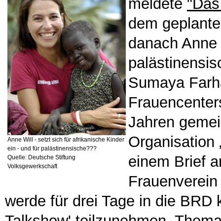
meldete
"Das
dem geplanten
danach Anne 
palästinensis
Sumaya Farhat
Frauencenters
Jahren gemei
Organisation 
Anne Will - setzt sich für afrikanische Kinder
ein - und für palästinensische???
einem Brief 
Quelle: Deutsche Stiftung
Volksgewerkschaft
Frauenverein 
werde für drei Tage in die BRD
Talkshow' teilzunehmen. Thema: